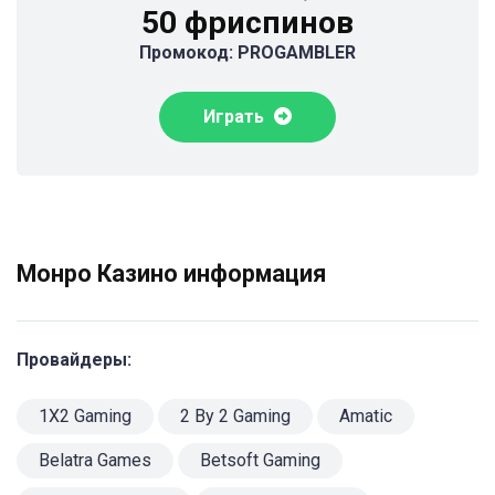
50 фриспинов
Промокод: PROGAMBLER
Играть
Монро Казино информация
Провайдеры:
1X2 Gaming
2 By 2 Gaming
Amatic
Belatra Games
Betsoft Gaming