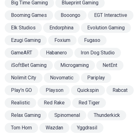
Big Time Gaming
Blueprint Gaming
Booming Games
Booongo
EGT Interactive
Elk Studios
Endorphina
Evolution Gaming
Ezugi Gaming
Foxium
Fugaso
GameART
Habanero
Iron Dog Studio
iSoftBet Gaming
Microgaming
NetEnt
Nolimit City
Novomatic
Pariplay
Play’n GO
Playson
Quickspin
Rabcat
Realistic
Red Rake
Red Tiger
Relax Gaming
Spinomenal
Thunderkick
Tom Horn
Wazdan
Yggdrasil