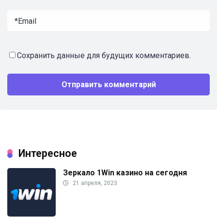
Сохранить данные для будущих комментариев.
Интересное
Зеркало 1Win казино на сегодня
21 апреля, 2023