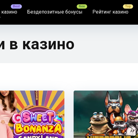
 казино
Бездепозитные бонусы
Рейтинг казино
и в казино