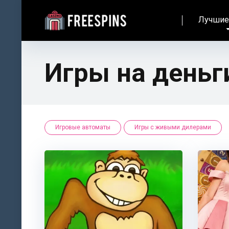
Лучшие
Игры на деньг
Игровые автоматы
Игры с живыми дилерами