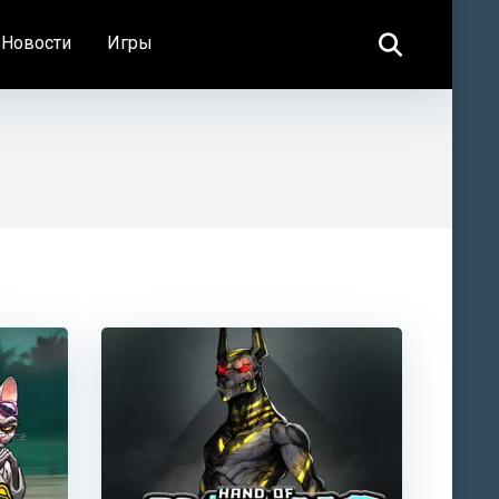
Новости
Игры