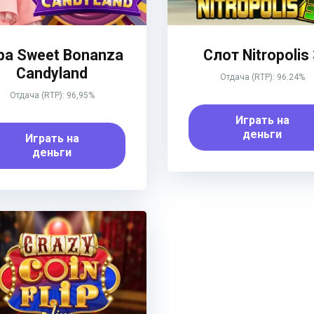
ра Sweet Bonanza
Слот Nitropolis
Candyland
Отдача (RTP): 96.24%
Отдача (RTP): 96,95%
Играть на
деньги
Играть на
деньги