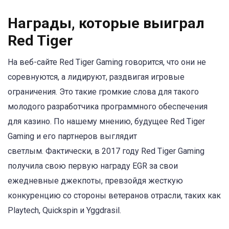
Награды, которые выиграл
Red Tiger
На веб-сайте Red Tiger Gaming говорится, что они не
соревнуются, а лидируют, раздвигая игровые
ограничения. Это такие громкие слова для такого
молодого разработчика программного обеспечения
для казино. По нашему мнению, будущее Red Tiger
Gaming и его партнеров выглядит
светлым. Фактически, в 2017 году Red Tiger Gaming
получила свою первую награду EGR за свои
ежедневные джекпоты, превзойдя жесткую
конкуренцию со стороны ветеранов отрасли, таких как
Playtech, Quickspin и Yggdrasil.