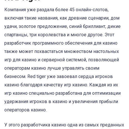
Компания уже раздала более 45 онлайн-слотов,
включая такие названия, как древние сценарии, дом
удачи, золотое предложение, синий бриллиант, дикие
спартанцы, три королевства и многое другое. Этот
разработчик программного обеспечения для казино
также может похвастаться множеством настольных
игр для казино и серверной системой, позволяющей
операторам казино лучше управлять своим
бизнесом. Red tiger уже завоевал сердца игроков
казино благодаря качеству игр казино. Каждая из их
игр казино специально разработана для оптимизации
удержания игроков в казино и увеличения прибыли
операторов казино.
У этого разработчика казино одна из самых преданных