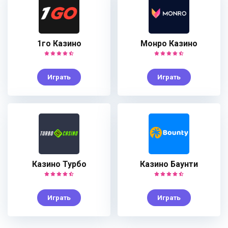
1го Казино
Монро Казино
Играть
Играть
Казино Турбо
Казино Баунти
Играть
Играть