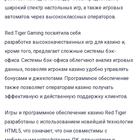
широкий спектр настольных игр, а также игровых
автоматов через высококлассных операторов.
Red Tiger Gaming посвятила себя
разработке высококачественных игр для казино и,
кроме того, предлагает сложные системы бэк-
офиса. Системы бэк-офиса облегчают анализ игровых
данных, позволяя игрокам казино удобно управлять
бонусами и джекпотами. Программное обеспечение
также позволяет операторам казино получать
эффективную и действенную поддержку клиентов.
Игры и программное обеспечение казино Red Tiger
разработаны с использованием новейшей технологии
HTML5, что означает, что они совместимы с
мобильными устройствами, ПК, планшетами и