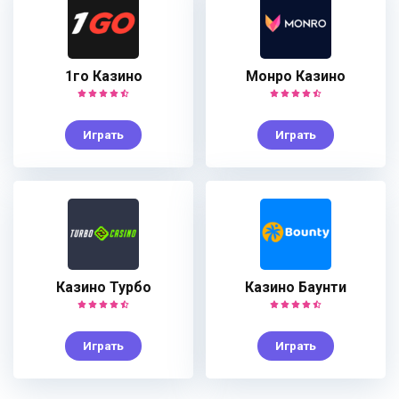
1го Казино
Монро Казино
Играть
Играть
Казино Турбо
Казино Баунти
Играть
Играть