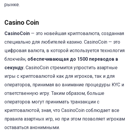
рынке.
Casino Coin
CasinoCoin
— это новейшая криптовалюта, созданная
специально для любителей казино. CasinoCoin — это
цифровая валюта, в которой используется технология
блокчейн,
обеспечивающая до 1500 переводов в
секунду.
CasinoCoin стремится упростить азартные
игры с криптовалютой как для игроков, так и для
операторов, принимая во внимание процедуры KYC и
ответственную игру. Таким образом, больше
операторов могут принимать транзакции с
криптовалютой, зная, что CasinoCoin соблюдает все
правила азартных игр, но при этом позволяет игрокам
оставаться анонимными.