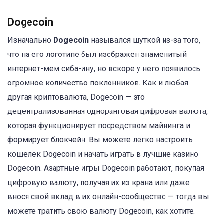
Dogecoin
Изначально
Dogecoin
назывался шуткой из-за того,
что на его логотипе был изображен знаменитый
интернет-мем сиба-ину, но вскоре у него появилось
огромное количество поклонников. Как и любая
другая криптовалюта, Dogecoin — это
децентрализованная одноранговая цифровая валюта,
которая функционирует посредством майнинга и
формирует блокчейн. Вы можете легко настроить
кошелек Dogecoin и начать играть в лучшие казино
Dogecoin. Азартные игры Dogecoin работают, покупая
цифровую валюту, получая их из крана или даже
внося свой вклад в их онлайн-сообщество — тогда вы
можете тратить свою валюту Dogecoin, как хотите.