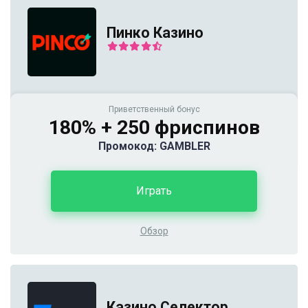
Пинко Казино
Приветственный бонус
180% + 250 фриспинов
Промокод: GAMBLER
Играть
Обзор
Казино Селектор