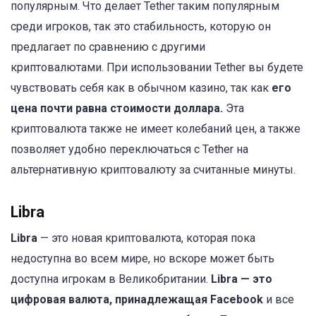
популярным. Что делает Tether таким популярным
среди игроков, так это стабильность, которую он
предлагает по сравнению с другими
криптовалютами. При использовании Tether вы будете
чувствовать себя как в обычном казино, так как
его
цена почти равна стоимости доллара.
Эта
криптовалюта также не имеет колебаний цен, а также
позволяет удобно переключаться с Tether на
альтернативную криптовалюту за считанные минуты.
Libra
Libra
— это новая криптовалюта, которая пока
недоступна во всем мире, но вскоре может быть
доступна игрокам в Великобритании.
Libra — это
цифровая валюта, принадлежащая Facebook
и все