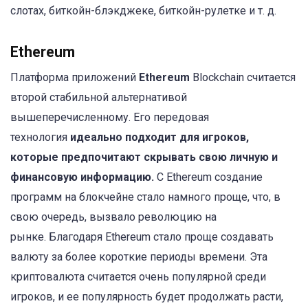
слотах, биткойн-блэкджеке, биткойн-рулетке и т. д.
Ethereum
Платформа приложений
Ethereum
Blockchain считается
второй стабильной альтернативой
вышеперечисленному. Его передовая
технология
идеально подходит для игроков,
которые предпочитают скрывать свою личную и
финансовую информацию.
С Ethereum создание
программ на блокчейне стало намного проще, что, в
свою очередь, вызвало революцию на
рынке. Благодаря Ethereum стало проще создавать
валюту за более короткие периоды времени. Эта
криптовалюта считается очень популярной среди
игроков, и ее популярность будет продолжать расти,