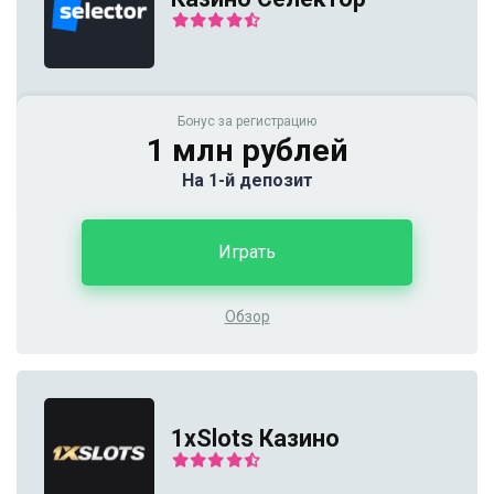
Бонус за регистрацию
1 млн рублей
На 1-й депозит
Играть
Обзор
1xSlots Казино