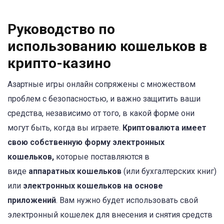
Руководство по
использованию кошельков в
крипто-казино
Азартные игры онлайн сопряжены с множеством
проблем с безопасностью, и важно защитить ваши
средства, независимо от того, в какой форме они
могут быть, когда вы играете.
Криптовалюта имеет
свою собственную форму электронных
кошельков,
которые поставляются в
виде
аппаратных кошельков
(или бухгалтерских книг)
или
электронных кошельков на основе
приложений
. Вам нужно будет использовать свой
электронный кошелек для внесения и снятия средств