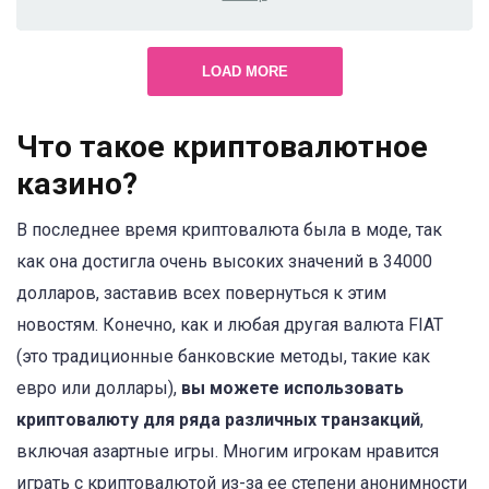
LOAD MORE
Что такое криптовалютное
казино?
В последнее время криптовалюта была в моде, так
как она достигла очень высоких значений в 34000
долларов, заставив всех повернуться к этим
новостям. Конечно, как и любая другая валюта FIAT
(это традиционные банковские методы, такие как
евро или доллары),
вы можете использовать
криптовалюту для ряда различных транзакций
,
включая азартные игры. Многим игрокам нравится
играть с криптовалютой из-за ее степени анонимности