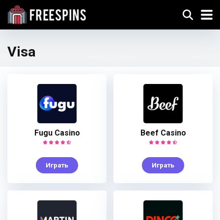
Visa
Fugu Casino
Beef Casino
Играть
Играть