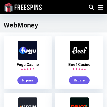
WebMoney
Fugu Casino
Beef Casino
Играть
Играть