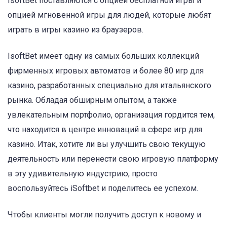
IsoftBet поставляются с опцией бесплатной игры и
опцией мгновенной игры для людей, которые любят
играть в игры казино из браузеров.
IsoftBet имеет одну из самых больших коллекций
фирменных игровых автоматов и более 80 игр для
казино, разработанных специально для итальянского
рынка. Обладая обширным опытом, а также
увлекательным портфолио, организация гордится тем,
что находится в центре инноваций в сфере игр для
казино. Итак, хотите ли вы улучшить свою текущую
деятельность или перенести свою игровую платформу
в эту удивительную индустрию, просто
воспользуйтесь iSoftbet и поделитесь ее успехом.
Чтобы клиенты могли получить доступ к новому и