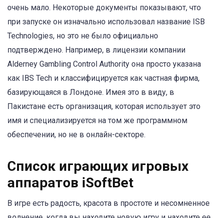
очень мало. Некоторые документы показывают, что
при запуске он изначально использовал название ISB
Technologies, но это не было официально
подтверждено. Например, в лицензии компании
Alderney Gambling Control Authority она просто указана
как IBS Tech и классифицируется как частная фирма,
базирующаяся в Лондоне. Имея это в виду, в
Пакистане есть организация, которая использует это
имя и специализируется на том же программном
обеспечении, но не в онлайн-секторе.
Список играющих игровых
аппаратов iSoftBet
В игре есть радость, красота в простоте и несомненное
волнение, когда вы находите новую игру и находите ее