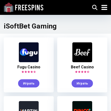
iSoftBet Gaming
Fugu Casino
Beef Casino
Играть
Играть