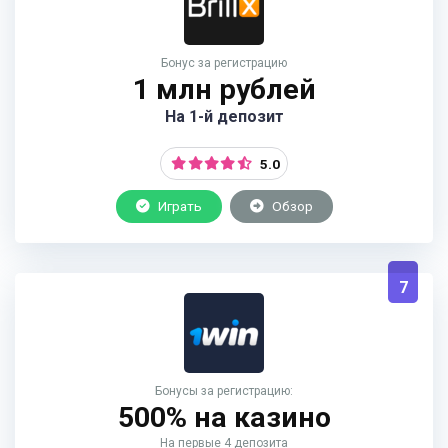
Бонус за регистрацию
1 млн рублей
На 1-й депозит
5.0
Играть
Обзор
7
Бонусы за регистрацию:
500% на казино
На первые 4 депозита