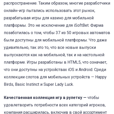
распространение. Таким образом, многие разработчики
онлайн-игр пытались использовать этот рынок,
разрабатывая игры для казино для мобильной
платформы. Это не исключение для iSoftBet. Фирма
позаботилась о том, чтобы 37 из 50 игровых автоматов
были доступны для мобильной платформы. Что даже
удивительно, так это то, что все новые выпуски
выпускаются как на мобильной, так и на настольной
платформе. Игры разработаны в HTML5, что означает,
что они доступны на устройствах iOS и Android. Среди
коллекции слотов для мобильных устройств — Happy
Birds, Basic Instinct и Super Lady Luck.
Качественная коллекция игр в рулетку —
чтобы
удовлетворить потребности всех категорий игроков,
компания расширилась, включив в свой ассортимент