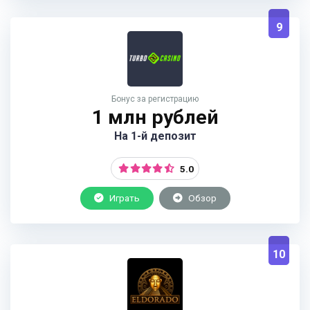
9
Бонус за регистрацию
1 млн рублей
На 1-й депозит
5.0
Играть
Обзор
10