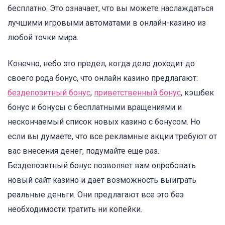
бесплатно. Это означает, что вы можете наслаждаться
лучшими игровыми автоматами в онлайн-казино из
любой точки мира.
Конечно, небо это предел, когда дело доходит до
своего рода бонус, что онлайн казино предлагают:
бездепозитный бонус
,
приветственный бонус
, кэшбек
бонус и бонусы с бесплатными вращениями и
нескончаемый список новых казино с бонусом. Но
если вы думаете, что все рекламные акции требуют от
вас внесения денег, подумайте еще раз.
Бездепозитный бонус позволяет вам опробовать
новый сайт казино и дает возможность выиграть
реальные деньги. Они предлагают все это без
необходимости тратить ни копейки.