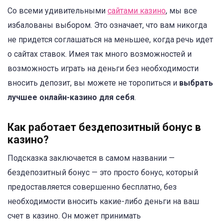
Со всеми удивительными
сайтами казино
, мы все
избалованы выбором. Это означает, что вам никогда
не придется соглашаться на меньшее, когда речь идет
о сайтах ставок. Имея так много возможностей и
возможность играть на деньги без необходимости
вносить депозит, вы можете не торопиться и
выбрать
лучшее онлайн-казино для себя
.
Как работает бездепозитный бонус в
казино?
Подсказка заключается в самом названии —
бездепозитный бонус — это просто бонус, который
предоставляется совершенно бесплатно, без
необходимости вносить какие-либо деньги на ваш
счет в казино. Он может принимать