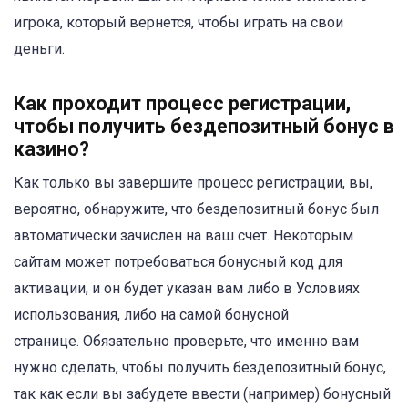
игрока, который вернется, чтобы играть на свои
деньги.
Как проходит процесс регистрации,
чтобы получить бездепозитный бонус в
казино?
Как только вы завершите процесс регистрации, вы,
вероятно, обнаружите, что бездепозитный бонус был
автоматически зачислен на ваш счет. Некоторым
сайтам может потребоваться бонусный код для
активации, и он будет указан вам либо в Условиях
использования, либо на самой бонусной
странице. Обязательно проверьте, что именно вам
нужно сделать, чтобы получить бездепозитный бонус,
так как если вы забудете ввести (например) бонусный