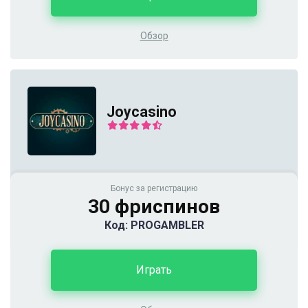
Обзор
Joycasino
Бонус за регистрацию
30 фриспинов
Код: PROGAMBLER
Играть