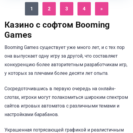
1
2
3
4
»
Казино с софтом Booming
Games
Booming Games существует уже много лет, и с тех пор
она выпускает одну игру за другой, что составляет
конкуренцию более
авторитетным разработчикам игр
,
у которых за плечами более десяти лет опыта.
Сосредоточившись в первую очередь на онлайн-
слотах, игроки могут полакомиться
широким спектром
сайтов игровых автоматов
с различными темами и
настройками барабанов.
Украшенная потрясающей графикой и реалистичным