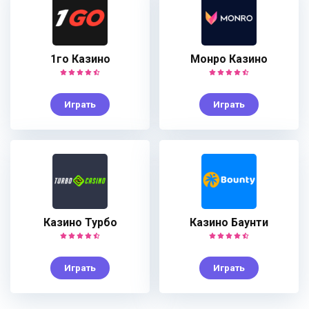
1го Казино
Монро Казино
Играть
Играть
Казино Турбо
Казино Баунти
Играть
Играть