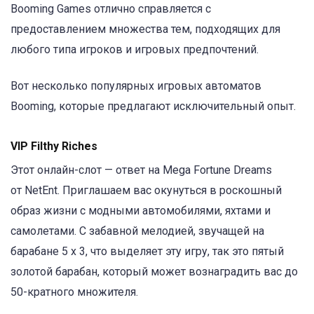
Booming Games отлично справляется с
предоставлением множества тем, подходящих для
любого типа игроков и игровых предпочтений.
Вот несколько популярных игровых автоматов
Booming, которые предлагают исключительный опыт.
VIP Filthy Riches
Этот онлайн-слот — ответ на Mega Fortune Dreams
от
NetEnt
. Приглашаем вас окунуться в роскошный
образ жизни с модными автомобилями, яхтами и
самолетами. С забавной мелодией, звучащей на
барабане 5 x 3, что выделяет эту игру, так это пятый
золотой барабан, который может вознаградить вас до
50-кратного множителя.