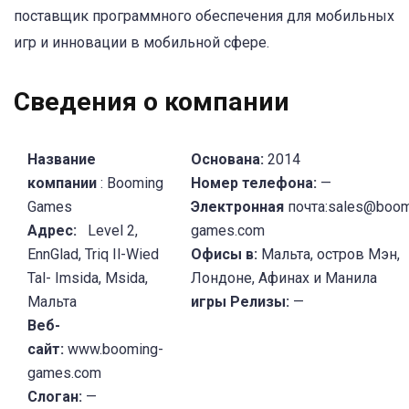
поставщик программного обеспечения для мобильных
игр и инновации в мобильной сфере.
Сведения о компании
Название
Основана:
2014
компании
: Booming
Номер телефона:
—
Games
Электронная
почта:
sales@boom
Адрес:
Level 2,
games.com
EnnGlad, Triq Il-Wied
Офисы в:
Мальта, остров Мэн,
Tal- Imsida, Msida,
Лондоне, Афинах и Манила
Мальта
игры Релизы:
—
Веб-
сайт:
www.booming-
games.com
Слоган:
—