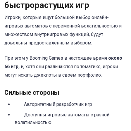
быстрорастущих игр
Игроки, которые ищут большой выбор онлайн-
игровых автоматов с переменной волатильностью и
множеством внутриигровых функций, будут
довольны предоставленным выбором.
При этом у Booming Games в настоящее время
около
66 игр,
и, хотя они различаются по тематике, игроки
могут искать джекпоты в своем портфолио.
Сильные стороны
Авторитетный разработчик игр
Доступны игровые автоматы с разной
волатильностью.