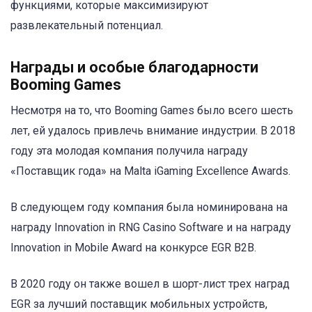
функциями, которые максимизируют
развлекательный потенциал.
Награды и особые благодарности
Booming Games
Несмотря на то, что Booming Games было всего шесть
лет, ей удалось привлечь внимание индустрии. В 2018
году эта молодая компания получила награду
«Поставщик года» на Malta iGaming Excellence Awards.
В следующем году компания была номинирована на
награду Innovation in RNG Casino Software и на награду
Innovation in Mobile Award на конкурсе EGR B2B.
В 2020 году он также вошел в шорт-лист трех наград
EGR за лучший поставщик мобильных устройств,