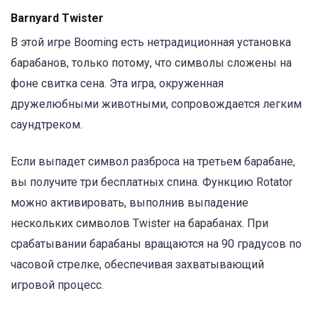
Barnyard Twister
В этой игре Booming есть нетрадиционная установка
барабанов, только потому, что символы сложены на
фоне свитка сена. Эта игра, окруженная
дружелюбными животными, сопровождается легким
саундтреком.
Если выпадет символ разброса на третьем барабане,
вы получите три бесплатных спина. Функцию Rotator
можно активировать, выполнив выпадение
нескольких символов Twister на барабанах. При
срабатывании барабаны вращаются на 90 градусов по
часовой стрелке, обеспечивая захватывающий
игровой процесс.