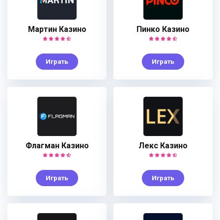
Мартин Казино
Пинко Казино
Играть
Играть
Флагман Казино
Лекс Казино
Играть
Играть