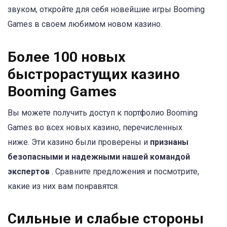
звуком, откройте для себя новейшие игры Booming
Games в своем любимом новом казино.
Более 100 новых
быстрорастущих казино
Booming Games
Вы можете получить доступ к портфолио Booming
Games во всех новых казино, перечисленных
ниже. Эти казино были проверены и
признаны
безопасными и надежными нашей командой
экспертов
. Сравните предложения и посмотрите,
какие из них вам понравятся.
Сильные и слабые стороны