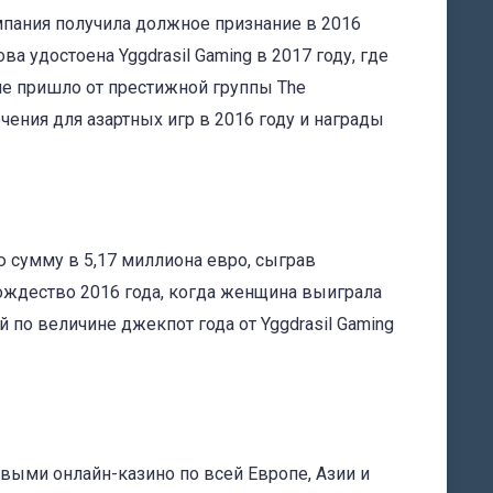
омпания получила должное признание в 2016
а удостоена Yggdrasil Gaming в 2017 году, где
ие пришло от престижной группы The
ечения для азартных игр в 2016 году и награды
ю сумму в 5,17 миллиона евро, сыграв
ождество 2016 года, когда женщина выиграла
й по величине джекпот года от Yggdrasil Gaming
овыми онлайн-казино по всей Европе, Азии и