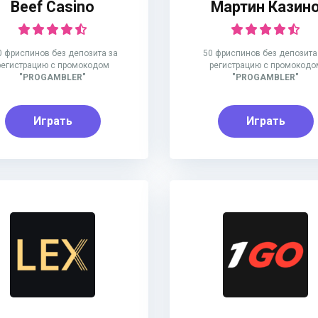
Beef Casino
Мартин Казин
0 фриспинов без депозита за
50 фриспинов без депозита
регистрацию с промокодом
регистрацию с промокодо
"PROGAMBLER"
"PROGAMBLER"
Играть
Играть