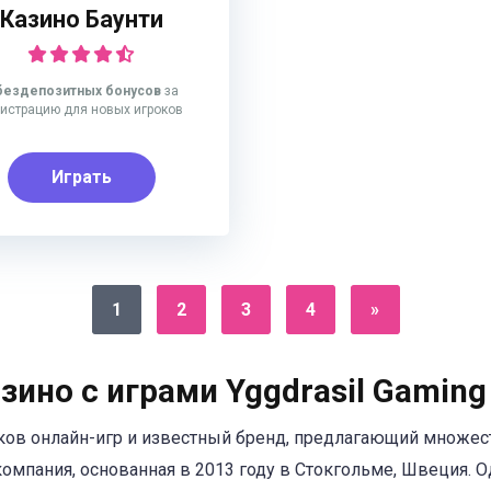
Казино Баунти
бездепозитных бонусов
за
гистрацию для новых игроков
Играть
1
2
3
4
»
ино с играми Yggdrasil Gaming
чиков онлайн-игр и известный бренд, предлагающий множес
я компания, основанная в 2013 году в Стокгольме, Швеция.