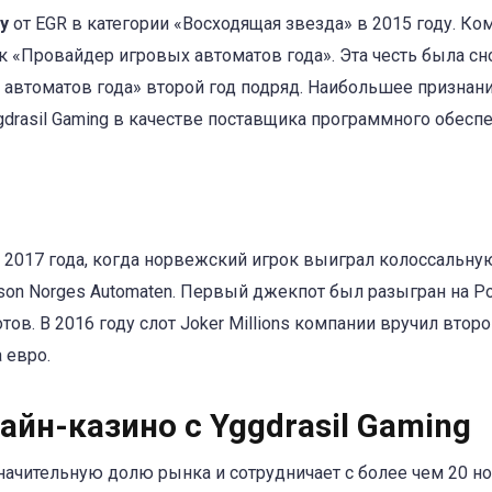
у
от EGR в категории «Восходящая звезда» в 2015 году. К
к «Провайдер игровых автоматов года». Эта честь была снов
 автоматов года» второй год подряд. Наибольшее признан
Yggdrasil Gaming в качестве поставщика программного обесп
е 2017 года, когда норвежский игрок выиграл колоссальну
son Norges Automaten. Первый джекпот был разыгран на Р
ов. В 2016 году слот Joker Millions компании вручил второ
 евро.
йн-казино с Yggdrasil Gaming
значительную долю рынка и сотрудничает с более чем 20 н