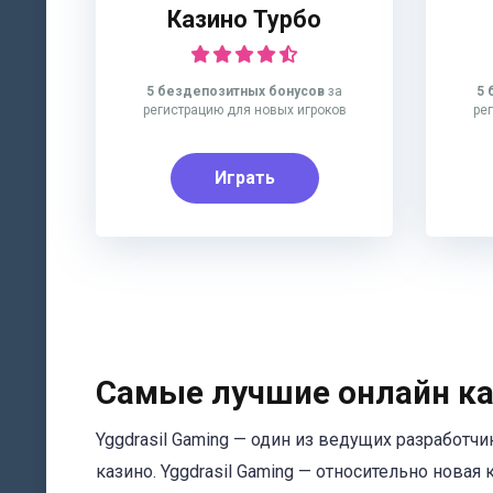
Казино Турбо
5 бездепозитных бонусов
за
5 
регистрацию для новых игроков
ре
Играть
Самые лучшие онлайн каз
Yggdrasil Gaming — один из ведущих разработ
казино. Yggdrasil Gaming — относительно нова