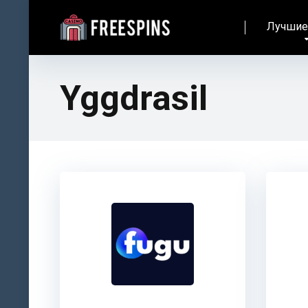
Лучшие
Yggdrasil