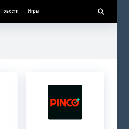
Новости
Игры