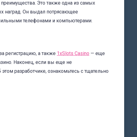
 преимущества. Это также одна из самых
ых наград. Он выдал потрясающее
обильными телефонами и компьютерами.
за регистрацию, а также
1xSlots Casino
— еще
зино. Наконец, если вы еще не
б этом разработчике, ознакомьтесь с тщательно