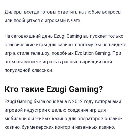
Дилеры всегда готовы ответить на любые вопросы
или пообщаться с игроками в чате.
На сегодняшний день Ezugi Gaming выпускает только
классические игры для казино, поэтому вы не найдете
игр в стиле телешоу, подобных
Evolution Gaming
. При
этом вы можете играть в разные вариации этой
популярной классики.
Кто такие Ezugi Gaming?
Ezugi Gaming была основана в 2012 году ветеранами
игровой индустрии с целью создания игр для
мобильных и живых казино для операторов онлайн-
казино, букмекерских контор и наземных казино.