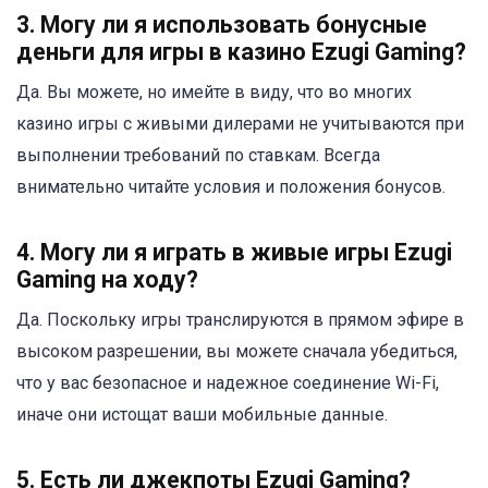
3. Могу ли я использовать бонусные
деньги для игры в казино Ezugi Gaming?
Да. Вы можете, но имейте в виду, что во многих
казино игры с живыми дилерами не учитываются при
выполнении требований по ставкам. Всегда
внимательно читайте условия и положения бонусов.
4. Могу ли я играть в живые игры Ezugi
Gaming на ходу?
Да. Поскольку игры транслируются в прямом эфире в
высоком разрешении, вы можете сначала убедиться,
что у вас безопасное и надежное соединение Wi-Fi,
иначе они истощат ваши мобильные данные.
5. Есть ли джекпоты Ezugi Gaming?