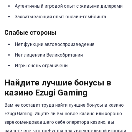
Аутентичный игровой опыт с живыми дилерами
Захватывающий опыт онлайн-гемблинга
Слабые стороны
Нет функции автовоспроизведения
Нет лицензии Великобритании
Игры очень ограничены
Найдите лучшие бонусы в
казино Ezugi Gaming
Вам не составит труда найти лучшие бонусы в казино
Ezugi Gaming. Ищете ли вы новое казино или хорошо
зарекомендовавшего себя оператора казино, вы
найдете все, что требуется для увлекательной игровой