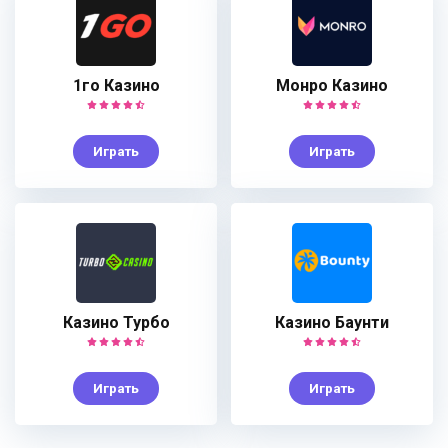
1го Казино
Монро Казино
Играть
Играть
Казино Турбо
Казино Баунти
Играть
Играть