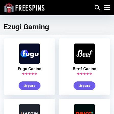
Ezugi Gaming
Fugu Casino
Beef Casino
Играть
Играть