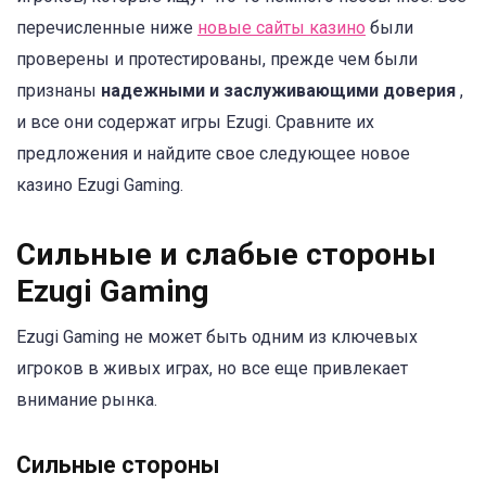
перечисленные ниже
новые сайты казино
были
проверены и протестированы, прежде чем были
признаны
надежными и заслуживающими доверия
,
и все они содержат игры Ezugi. Сравните их
предложения и найдите свое следующее новое
казино Ezugi Gaming.
Сильные и слабые стороны
Ezugi Gaming
Ezugi Gaming не может быть одним из ключевых
игроков в живых играх, но все еще привлекает
внимание рынка.
Сильные стороны