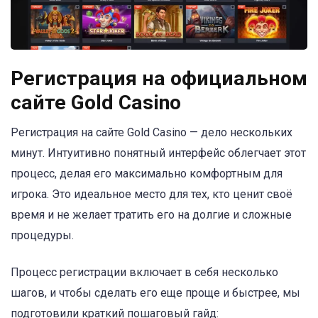
Регистрация на официальном
сайте Gold Casino
Регистрация на сайте Gold Casino — дело нескольких
минут. Интуитивно понятный интерфейс облегчает этот
процесс, делая его максимально комфортным для
игрока. Это идеальное место для тех, кто ценит своё
время и не желает тратить его на долгие и сложные
процедуры.
Процесс регистрации включает в себя несколько
шагов, и чтобы сделать его еще проще и быстрее, мы
подготовили краткий пошаговый гайд: