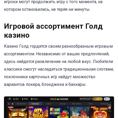
игроки могут продолжить игру с того момента, на
котором остановились, не теряя ни минуты.
Игровой ассортимент Голд
казино
Казино Голд гордится своим разнообразным игровым
ассортиментом. Независимо от ваших предпочтений,
здесь найдется развлечение на любой вкус. Любители
классики смогут насладиться традиционными слотами,
поклонники карточных игр найдут множество
вариантов покера, блэкджека и баккары.