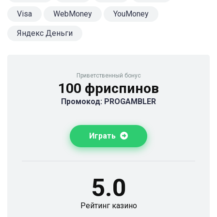
Visa
WebMoney
YouMoney
Яндекс Деньги
Приветственный бонус
100 фриспинов
Промокод: PROGAMBLER
Играть
5.0
Рейтинг казино