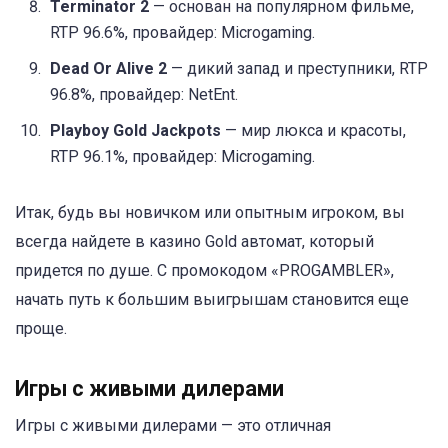
Terminator 2
— основан на популярном фильме,
RTP 96.6%, провайдер: Microgaming.
Dead Or Alive 2
— дикий запад и преступники, RTP
96.8%, провайдер: NetEnt.
Playboy Gold Jackpots
— мир люкса и красоты,
RTP 96.1%, провайдер: Microgaming.
Итак, будь вы новичком или опытным игроком, вы
всегда найдете в казино Gold автомат, который
придется по душе. С промокодом «PROGAMBLER»,
начать путь к большим выигрышам становится еще
проще.
Игры с живыми дилерами
Игры с живыми дилерами — это отличная