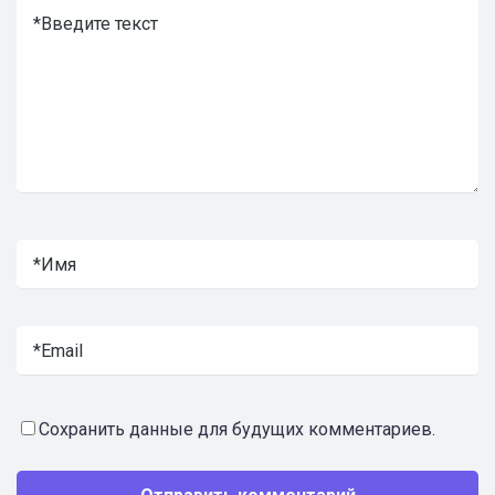
Сохранить данные для будущих комментариев.