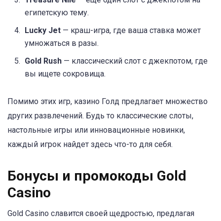
египетскую тему.
Lucky Jet
— краш-игра, где ваша ставка может
умножаться в разы.
Gold Rush
— классический слот с джекпотом, где
вы ищете сокровища.
Помимо этих игр, казино Голд предлагает множество
других развлечений. Будь то классические слоты,
настольные игры или инновационные новинки,
каждый игрок найдет здесь что-то для себя.
Бонусы и промокоды Gold
Casino
Gold Casino славится своей щедростью, предлагая