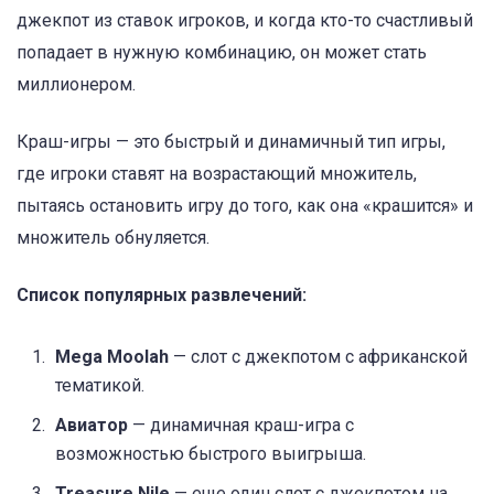
джекпот из ставок игроков, и когда кто-то счастливый
попадает в нужную комбинацию, он может стать
миллионером.
Краш-игры — это быстрый и динамичный тип игры,
где игроки ставят на возрастающий множитель,
пытаясь остановить игру до того, как она «крашится» и
множитель обнуляется.
Список популярных развлечений:
Mega Moolah
— слот с джекпотом с африканской
тематикой.
Авиатор
— динамичная краш-игра с
возможностью быстрого выигрыша.
Treasure Nile
— еще один слот с джекпотом на