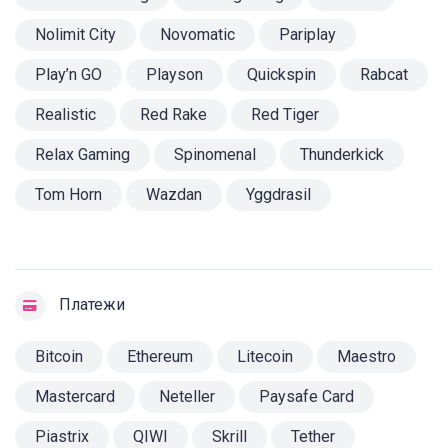
Nolimit City
Novomatic
Pariplay
Play’n GO
Playson
Quickspin
Rabcat
Realistic
Red Rake
Red Tiger
Relax Gaming
Spinomenal
Thunderkick
Tom Horn
Wazdan
Yggdrasil
Платежи
Bitcoin
Ethereum
Litecoin
Maestro
Mastercard
Neteller
Paysafe Card
Piastrix
QIWI
Skrill
Tether