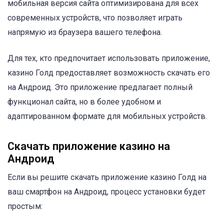
мобильная версия сайта оптимизирована для всех
современных устройств, что позволяет играть
напрямую из браузера вашего телефона.
Для тех, кто предпочитает использовать приложение,
казино Голд предоставляет возможность скачать его
на Андроид. Это приложение предлагает полный
функционал сайта, но в более удобном и
адаптированном формате для мобильных устройств.
Скачать приложение казино на
Андроид
Если вы решите скачать приложение казино Голд на
ваш смартфон на Андроид, процесс установки будет
простым: