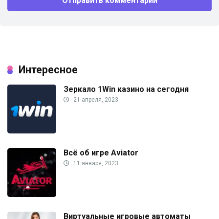
Интересное
Зеркало 1Win казино на сегодня
21 апреля, 2023
Всё об игре Aviator
11 января, 2023
Виртуальные игровые автоматы