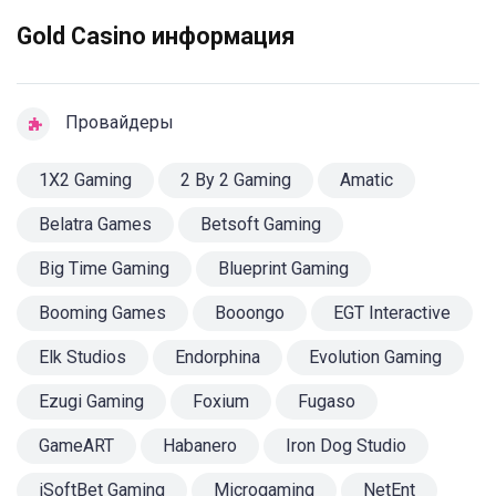
Gold Casino информация
Провайдеры
1X2 Gaming
2 By 2 Gaming
Amatic
Belatra Games
Betsoft Gaming
Big Time Gaming
Blueprint Gaming
Booming Games
Booongo
EGT Interactive
Elk Studios
Endorphina
Evolution Gaming
Ezugi Gaming
Foxium
Fugaso
GameART
Habanero
Iron Dog Studio
iSoftBet Gaming
Microgaming
NetEnt