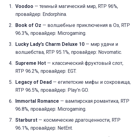
Voodoo
— темный магический мир, RTP 96%,
провайдер: Endorphina.
Book of Oz
— волшебные приключения в Оз, RTP
96.3%, провайдер: Microgaming.
Lucky Lady’s Charm Deluxe 10
— мир удачи и
волшебства, RTP 95.1%, провайдер: Novomatic.
Supreme Hot
— классический фруктовый слот,
RTP 96.2%, провайдер: EGT.
Legacy of Dead
— египетские мифы и сокровища,
RTP 96.5%, провайдер: Play’n GO.
Immortal Romance
— вампирская романтика, RTP
96.8%, провайдер: Microgaming.
Starburst
— космические драгоценности, RTP
96.1%, провайдер: NetEnt.