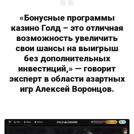
«Бонусные программы
казино Голд – это отличная
возможность увеличить
свои шансы на выигрыш
без дополнительных
инвестиций,» — говорит
эксперт в области азартных
игр Алексей Воронцов.