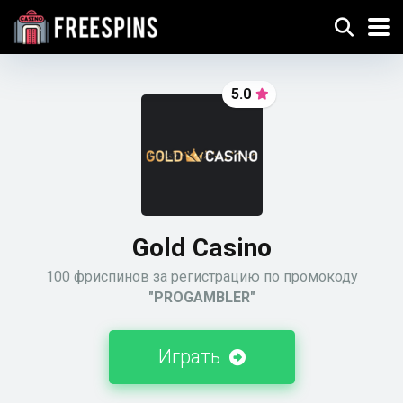
5.0
Gold Casino
100 фриспинов за регистрацию по промокоду
"PROGAMBLER"
Играть