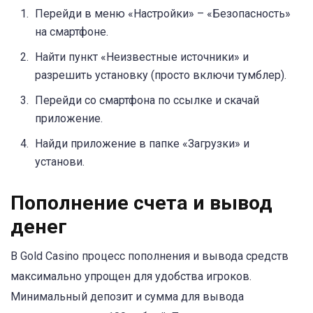
Перейди в меню «Настройки» – «Безопасность»
на смартфоне.
Найти пункт «Неизвестные источники» и
разрешить установку (просто включи тумблер).
Перейди со смартфона по ссылке и скачай
приложение.
Найди приложение в папке «Загрузки» и
установи.
Пополнение счета и вывод
денег
В Gold Casino процесс пополнения и вывода средств
максимально упрощен для удобства игроков.
Минимальный депозит и сумма для вывода