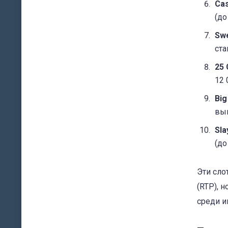
Ca
(до
Sw
ста
25 
12 
Big
выи
Sla
(до
Эти сло
(RTP), 
среди и