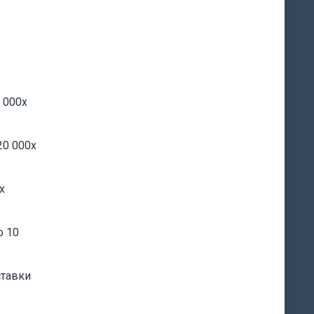
 000x
20 000x
x
о 10
ставки