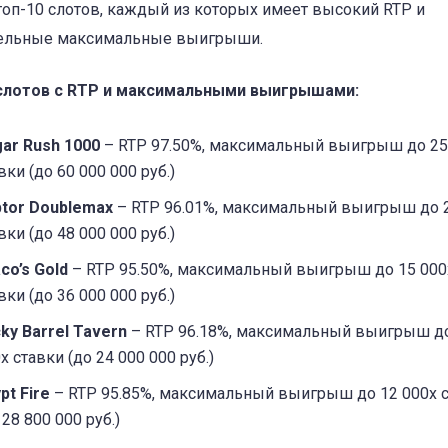
топ-10 слотов, каждый из которых имеет высокий RTP и
ельные максимальные выигрыши.
 слотов с RTP и максимальными выигрышами:
ar Rush 1000
– RTP 97.50%, максимальный выигрыш до 25
вки (до 60 000 000 руб.)​
ptor Doublemax
– RTP 96.01%, максимальный выигрыш до 
вки (до 48 000 000 руб.)
co’s Gold
– RTP 95.50%, максимальный выигрыш до 15 000
вки (до 36 000 000 руб.)
ky Barrel Tavern
– RTP 96.18%, максимальный выигрыш д
x ставки (до 24 000 000 руб.)
pt Fire
– RTP 95.85%, максимальный выигрыш до 12 000x 
 28 800 000 руб.)