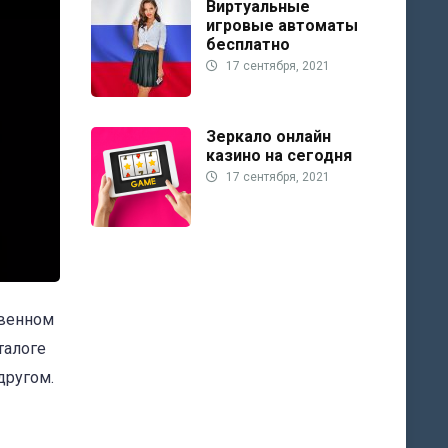
Виртуальные
игровые автоматы
бесплатно
17 сентября, 2021
Зеркало онлайн
казино на сегодня
17 сентября, 2021
твенном
талоге
другом.