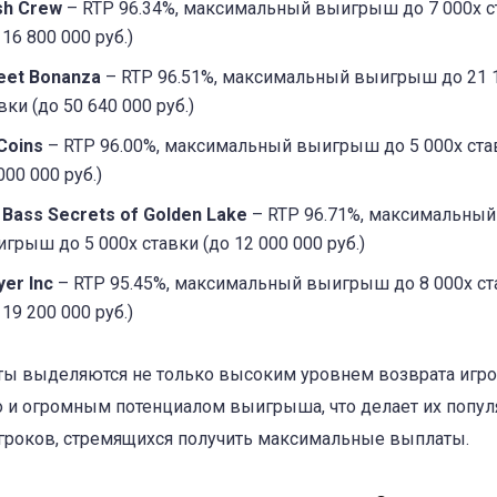
sh Crew
– RTP 96.34%, максимальный выигрыш до 7 000x с
 16 800 000 руб.)
eet Bonanza
– RTP 96.51%, максимальный выигрыш до 21 
вки (до 50 640 000 руб.)
Coins
– RTP 96.00%, максимальный выигрыш до 5 000x ста
000 000 руб.)
 Bass Secrets of Golden Lake
– RTP 96.71%, максимальный
грыш до 5 000x ставки (до 12 000 000 руб.)
yer Inc
– RTP 95.45%, максимальный выигрыш до 8 000x ст
 19 200 000 руб.)
ты выделяются не только высоким уровнем возврата игр
но и огромным потенциалом выигрыша, что делает их попу
гроков, стремящихся получить максимальные выплаты.