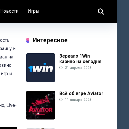
Новости
Игры
Интересное
ность
зайну и
Зеркало 1Win
ван на
казино на сегодня
азино
21 апреля, 2023
игр и
Всё об игре Aviator
11 января, 2023
о, Live-