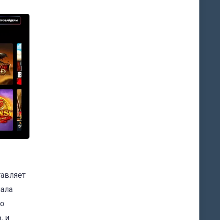
тавляет
чала
ро
, и