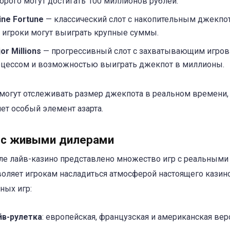
орого могут достигать 100 миллионов рублей.
ine Fortune
— классический слот с накопительным джекпо
 игроки могут выиграть крупные суммы.
or Millions
— прогрессивный слот с захватывающим игро
оцессом и возможностью выиграть джекпот в миллионы.
могут отслеживать размер джекпота в реальном времени, 
ет особый элемент азарта.
 с живыми дилерами
ле лайв-казино представлено множество игр с реальными 
воляет игрокам насладиться атмосферой настоящего казин
ных игр:
йв-рулетка
: европейская, французская и американская вер