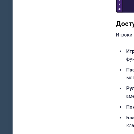
Дост
Игроки 
Иг
фу
Пр
мог
Ру
аме
По
Бл
кла