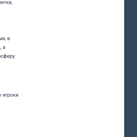
летка,
и, в
, а
осферу
е игроки