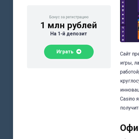
Бонус за регистрацию
1 млн рублей
На 1-й депозит
Играть
Сайт пр
игры, л
работой
круглос
инновац
Casino 
получит
Офи