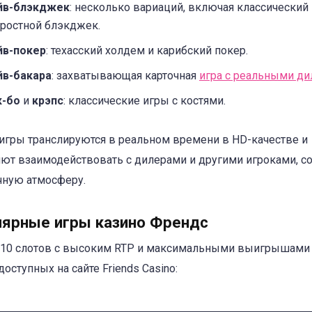
йв-блэкджек
: несколько вариаций, включая класcический 
ростной блэкджек.
йв-покер
: техасский холдем и карибский покер.
йв-бакара
: захватывающая карточная
игра с реальными д
к-бо
и
крэпс
: классические игры с костями.
 игры транслируются в реальном времени в HD-качестве и
ют взаимодействовать с дилерами и другими игроками, с
чную атмосферу.
лярные игры казино Френдс
-10 слотов с высоким RTP и максимальными выигрышами
доступных на сайте Friends Casino: