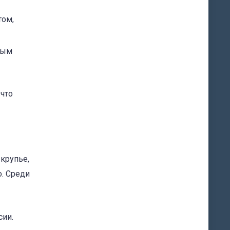
том,
вым
что
крупье,
о. Среди
сии.