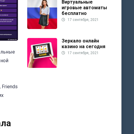
Виртуальные
игровые автоматы
бесплатно
17 сентября, 2021
Зеркало онлайн
казино на сегодня
ольные
17 сентября, 2021
ьной
 Friends
их
ала