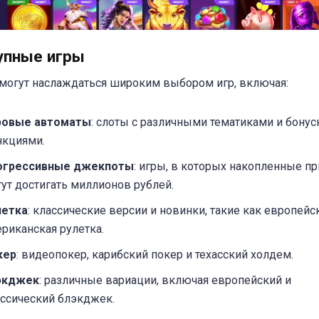
упные игры
могут наслаждаться широким выбором игр, включая:
ровые автоматы
: слоты с различными тематиками и бону
нкциями.
огрессивные джекпоты
: игры, в которых накопленные п
ут достигать миллионов рублей.
летка
: классические версии и новинки, такие как европейс
риканская рулетка.
кер
: видеопокер, карибский покер и техасский холдем.
экджек
: различные вариации, включая европейский и
ссический блэкджек.