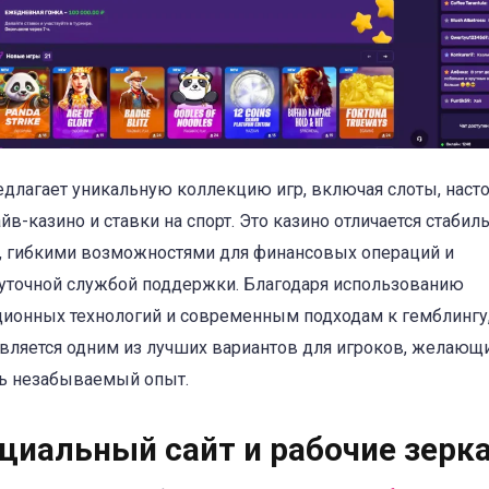
едлагает уникальную коллекцию игр, включая слоты, наст
айв-казино и ставки на спорт. Это казино отличается стабил
, гибкими возможностями для финансовых операций и
уточной службой поддержки. Благодаря использованию
ионных технологий и современным подходам к гемблингу,
является одним из лучших вариантов для игроков, желающ
ь незабываемый опыт.
циальный сайт и рабочие зерк