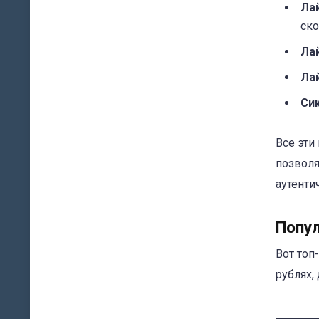
Ла
ско
Ла
Ла
Си
Все эти
позволя
аутенти
Попу
Вот топ
рублях, 