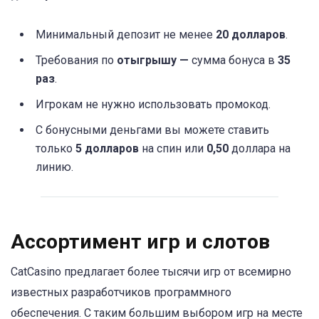
Минимальный депозит не менее
20 долларов
.
Требования по
отыгрышу —
сумма бонуса в
35
раз
.
Игрокам не нужно использовать промокод.
С бонусными деньгами вы можете ставить
только
5 долларов
на спин или
0,50
доллара на
линию.
Ассортимент игр и слотов
CatCasino предлагает более тысячи игр от всемирно
известных разработчиков программного
обеспечения. С таким большим выбором игр на месте