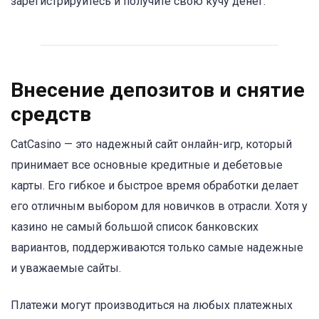
зарегистрируйтесь и получите свою кучу денег.
Внесение депозитов и снятие
средств
CatCasino — это надежный сайт онлайн-игр, который
принимает все основные кредитные и дебетовые
карты. Его гибкое и быстрое время обработки делает
его отличным выбором для новичков в отрасли. Хотя у
казино не самый большой список банковских
вариантов, поддерживаются только самые надежные
и уважаемые сайты.
Платежи могут производиться на любых платежных