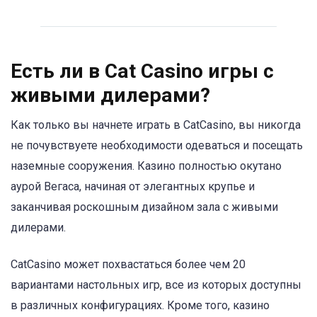
Есть ли в Cat Casino игры с
живыми дилерами?
Как только вы начнете играть в CatCasino, вы никогда
не почувствуете необходимости одеваться и посещать
наземные сооружения. Казино полностью окутано
аурой Вегаса, начиная от элегантных крупье и
заканчивая роскошным дизайном зала с живыми
дилерами.
CatCasino может похвастаться более чем 20
вариантами настольных игр, все из которых доступны
в различных конфигурациях. Кроме того, казино