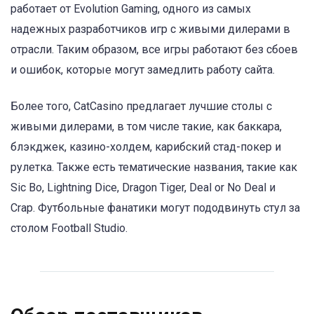
работает от Evolution Gaming, одного из самых
надежных разработчиков игр с живыми дилерами в
отрасли. Таким образом, все игры работают без сбоев
и ошибок, которые могут замедлить работу сайта.
Более того, CatCasino предлагает лучшие столы с
живыми дилерами, в том числе такие, как баккара,
блэкджек, казино-холдем, карибский стад-покер и
рулетка. Также есть тематические названия, такие как
Sic Bo, Lightning Dice, Dragon Tiger, Deal or No Deal и
Crap. Футбольные фанатики могут пододвинуть стул за
столом Football Studio.