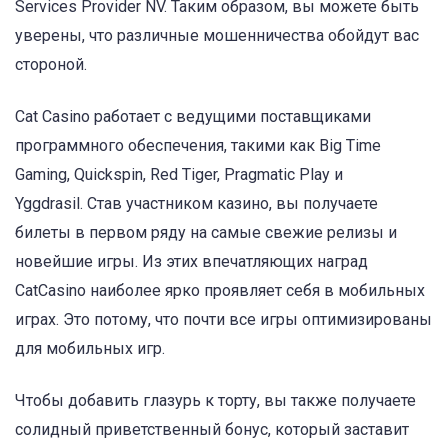
Services Provider NV. Таким образом, вы можете быть
уверены, что различные мошенничества обойдут вас
стороной.
Cat Casino работает с ведущими поставщиками
программного обеспечения, такими как Big Time
Gaming, Quickspin, Red Tiger, Pragmatic Play и
Yggdrasil. Став участником казино, вы получаете
билеты в первом ряду на самые свежие релизы и
новейшие игры. Из этих впечатляющих наград
CatCasino наиболее ярко проявляет себя в мобильных
играх. Это потому, что почти все игры оптимизированы
для мобильных игр.
Чтобы добавить глазурь к торту, вы также получаете
солидный приветственный бонус, который заставит