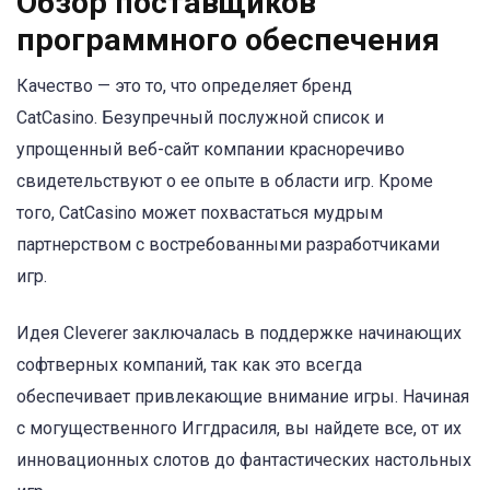
Обзор поставщиков
программного обеспечения
Качество — это то, что определяет бренд
CatCasino. Безупречный послужной список и
упрощенный веб-сайт компании красноречиво
свидетельствуют о ее опыте в области игр. Кроме
того, CatCasino может похвастаться мудрым
партнерством с востребованными разработчиками
игр.
Идея Cleverer заключалась в поддержке начинающих
софтверных компаний, так как это всегда
обеспечивает привлекающие внимание игры. Начиная
с могущественного Иггдрасиля, вы найдете все, от их
инновационных слотов до фантастических настольных