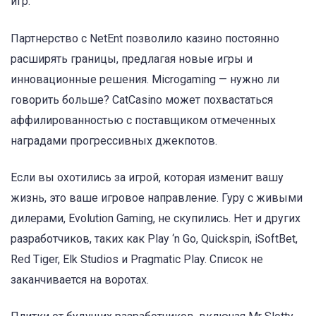
игр.
Партнерство с NetEnt позволило казино постоянно
расширять границы, предлагая новые игры и
инновационные решения. Microgaming — нужно ли
говорить больше? CatCasino может похвастаться
аффилированностью с поставщиком отмеченных
наградами прогрессивных джекпотов.
Если вы охотились за игрой, которая изменит вашу
жизнь, это ваше игровое направление. Гуру с живыми
дилерами, Evolution Gaming, не скупились. Нет и других
разработчиков, таких как Play ‘n Go, Quickspin, iSoftBet,
Red Tiger, Elk Studios и Pragmatic Play. Список не
заканчивается на воротах.