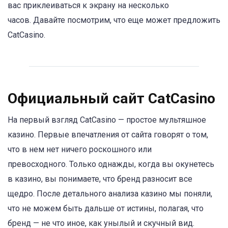
вас приклеиваться к экрану на несколько
часов. Давайте посмотрим, что еще может предложить
CatCasino.
Официальный сайт CatCasino
На первый взгляд CatCasino — простое мультяшное
казино. Первые впечатления от сайта говорят о том,
что в нем нет ничего роскошного или
превосходного. Только однажды, когда вы окунетесь
в казино, вы понимаете, что бренд разносит все
щедро. После детального анализа казино мы поняли,
что не можем быть дальше от истины, полагая, что
бренд — не что иное, как унылый и скучный вид.