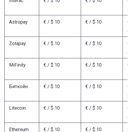
Interac
€ / $ 10
€ / $ 10
€ 
д
Astropay
€ / $ 10
€ / $ 10
€ 
д
Zotapay
€ / $ 10
€ / $ 10
€ 
д
MiFinity
€ / $ 10
€ / $ 10
€ 
д
Биткойн
€ / $ 10
€ / $ 10
€ 
д
Litecoin
€ / $ 10
€ / $ 10
€ 
д
Ethereum
€ / $ 10
€ / $ 10
€ 