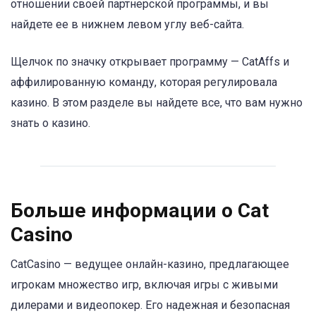
отношении своей партнерской программы, и вы
найдете ее в нижнем левом углу веб-сайта.
Щелчок по значку открывает программу — CatAffs и
аффилированную команду, которая регулировала
казино. В этом разделе вы найдете все, что вам нужно
знать о казино.
Больше информации о Cat
Casino
CatCasino — ведущее онлайн-казино, предлагающее
игрокам множество игр, включая игры с живыми
дилерами и видеопокер. Его надежная и безопасная