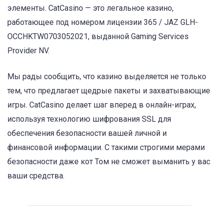
элементы. CatCasino — это легальное казино,
работающее под номером лицензии 365 / JAZ GLH-
OCCHKTW0703052021, выданной Gaming Services
Provider NV.
Мы рады сообщить, что казино выделяется не только
тем, что предлагает щедрые пакеты и захватывающие
игры. CatCasino делает шаг вперед в онлайн-играх,
используя технологию шифрования SSL для
обеспечения безопасности вашей личной и
финансовой информации. С такими строгими мерами
безопасности даже кот Том не сможет выманить у вас
ваши средства.