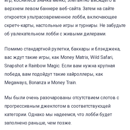
игр, коснитесь значка меню, элегантно висящего в
верхнем левом баннере веб-сайта. Затем на сайте
откроется ультрасовременное лобби, включающее
скретч-карты, настольные игры и турниры. Не забудьте
об увлекательном лобби с живыми дилерами.
Помимо стандартной рулетки, баккары и блэкджека,
вас ждут такие игры, как Money Matrix, Wild Safari,
Snapshot и Rainbow Magic. Если вам нужна крупная
победа, вам подойдут такие хайроллеры, как
Megaways, Bonanza и Money Train.
Мы были очень разочарованы отсутствием слотов с
прогрессивным джекпотом в соответствующей
категории. Однако мы надеемся, что лобби будет
заполнено раньше, чем позже.