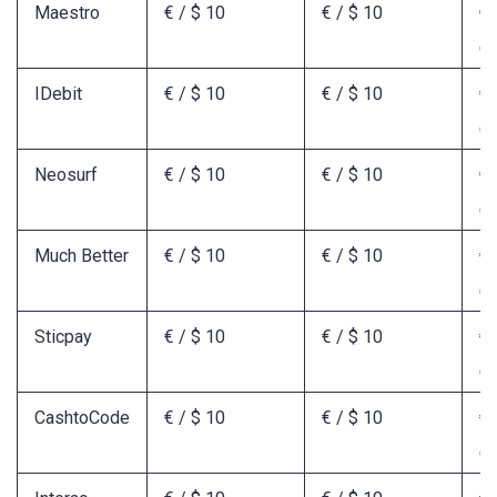
Maestro
€ / $ 10
€ / $ 10
€ 
д
IDebit
€ / $ 10
€ / $ 10
€ 
д
Neosurf
€ / $ 10
€ / $ 10
€ 
д
Much Better
€ / $ 10
€ / $ 10
€ 
д
Sticpay
€ / $ 10
€ / $ 10
€ 
д
CashtoCode
€ / $ 10
€ / $ 10
€ 
д