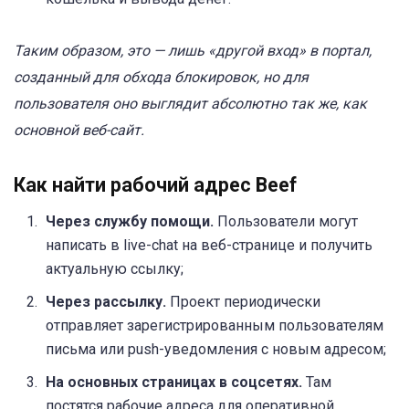
Таким образом, это — лишь «другой вход» в портал,
созданный для обхода блокировок, но для
пользователя оно выглядит абсолютно так же, как
основной веб-сайт.
Как найти рабочий адрес Beef
Через службу помощи.
Пользователи могут
написать в live-chat на веб-странице и получить
актуальную ссылку;
Через рассылку.
Проект периодически
отправляет зарегистрированным пользователям
письма или push-уведомления с новым адресом;
На основных страницах в соцсетях.
Там
постятся рабочие адреса для оперативной