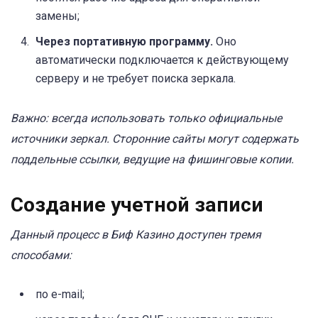
замены;
Через портативную программу.
Оно
автоматически подключается к действующему
серверу и не требует поиска зеркала.
Важно: всегда использовать только официальные
источники зеркал. Сторонние сайты могут содержать
поддельные ссылки, ведущие на фишинговые копии.
Создание учетной записи
Данный процесс в Биф Казино доступен тремя
способами:
по e-mail;