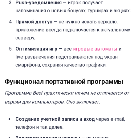
Push-уведомления
— игрок получает
напоминания о новых бонусах, турнирах и акциях;
Прямой доступ
— не нужно искать зеркало,
приложение всегда подключается к актуальному
серверу;
Оптимизация игр
— все
игровые автоматы
и
live-развлечения подстраиваются под экран
смартфона, сохраняя качество графики.
Функционал портативной программы
Программа Beef практически ничем не отличается от
версии для компьютеров. Оно включает:
Создание учетной записи и вход
через e-mail,
телефон и так далее;