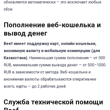
обновляется автоматически — это исключает любые
сбои.
Пополнение веб-кошелька и
вывод денег
Beef имеет поддержку карт, онлайн-кошельки,
анонимную валюту и мобильную коммерцию (для
Казахстана).
Наименьшая сумма пополнения — от 500
RUB, минимальная сумма вывода денег — от 500–1000
RUB в зависимости от метода. Веб-кошельки и
анонимная валюты обрабатываются оперативнее
всего, карты — до 2 рабочих дней.
Служба технической помощи