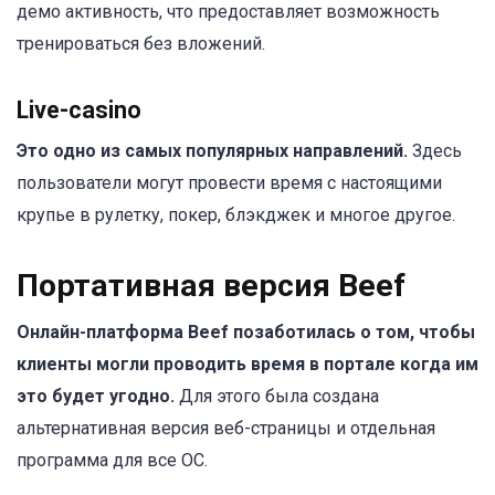
демо активность, что предоставляет возможность
тренироваться без вложений.
Live-casino
Это одно из самых популярных направлений.
Здесь
пользователи могут провести время с настоящими
крупье в рулетку, покер, блэкджек и многое другое.
Портативная версия Beef
Онлайн-платформа Beef позаботилась о том, чтобы
клиенты могли проводить время в портале когда им
это будет угодно.
Для этого была создана
альтернативная версия веб-страницы и отдельная
программа для все ОС.