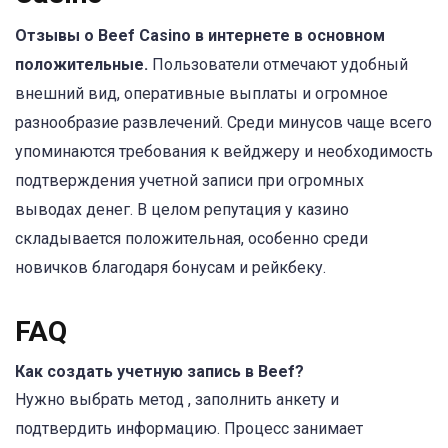
Отзывы о Beef Casino в интернете в основном
положительные.
Пользователи отмечают удобный
внешний вид, оперативные выплаты и огромное
разнообразие развлечений. Среди минусов чаще всего
упоминаются требования к вейджеру и необходимость
подтверждения учетной записи при огромных
выводах денег. В целом репутация у казино
складывается положительная, особенно среди
новичков благодаря бонусам и рейкбеку.
FAQ
Как создать учетную запись в Beef?
Нужно выбрать метод , заполнить анкету и
подтвердить информацию. Процесс занимает