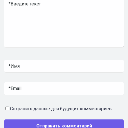
Сохранить данные для будущих комментариев.