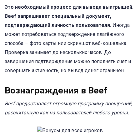
Это необходимый процесс для вывода выигрышей.
Beef запрашивает специальный документ,
подтверждающий личность пользователя.
Иногда
может потребоваться подтверждение платёжного
способа — фото карты или скриншот веб-кошелька.
Проверка занимает до нескольких часов. До
завершения подтверждения можно пополнять счет и
совершать активность, но вывод денег ограничен.
Вознаграждения в Beef
Beef предоставляет огромную программу поощрений,
рассчитанную как на пользователей любого уровня.