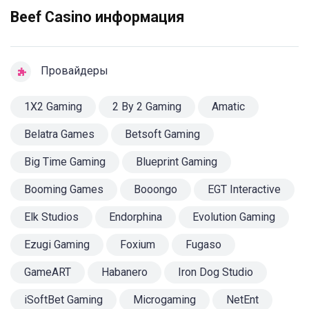
Beef Casino информация
Провайдеры
1X2 Gaming
2 By 2 Gaming
Amatic
Belatra Games
Betsoft Gaming
Big Time Gaming
Blueprint Gaming
Booming Games
Booongo
EGT Interactive
Elk Studios
Endorphina
Evolution Gaming
Ezugi Gaming
Foxium
Fugaso
GameART
Habanero
Iron Dog Studio
iSoftBet Gaming
Microgaming
NetEnt