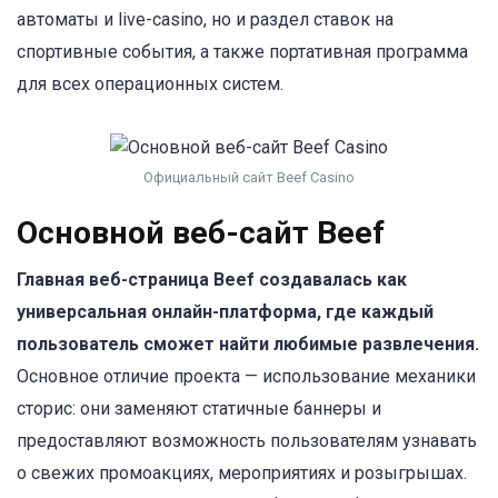
автоматы и live-casino, но и раздел ставок на
спортивные события, а также портативная программа
для всех операционных систем.
Официальный сайт Beef Casino
Основной веб-сайт Beef
Главная веб-страница Beef создавалась как
универсальная онлайн-платформа, где каждый
пользователь сможет найти любимые развлечения.
Основное отличие проекта — использование механики
сторис: они заменяют статичные баннеры и
предоставляют возможность пользователям узнавать
о свежих промоакциях, мероприятиях и розыгрышах.