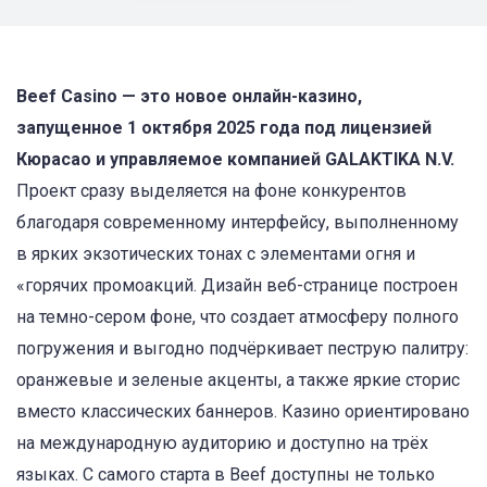
Beef Casino — это новое онлайн-казино,
запущенное 1 октября 2025 года под лицензией
Кюрасао и управляемое компанией GALAKTIKA N.V.
Проект сразу выделяется на фоне конкурентов
благодаря современному интерфейсу, выполненному
в ярких экзотических тонах с элементами огня и
«горячих промоакций. Дизайн веб-странице построен
на темно-сером фоне, что создает атмосферу полного
погружения и выгодно подчёркивает пеструю палитру:
оранжевые и зеленые акценты, а также яркие сторис
вместо классических баннеров. Казино ориентировано
на международную аудиторию и доступно на трёх
языках. С самого старта в Beef доступны не только