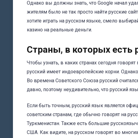
Однако вы должны знать, что Google начал уда
жителям было не так просто найти русские сайт
хотите играть на русском языке, смело выбир
казино на реальные деньги.
Страны, в которых есть
Чтобы узнать, в каких странах сегодня говорят
русский имеет индоевропейские корни. Однако
Во времена Советского Союза русский считалс
давно, поэтому неудивительно, что русский язы
Если быть точным, русский язык является офи
советским странам, где обычно говорят на русс
Туркменистан. Также есть большие русскоязыч
США. Как видите, на русском говорят во многи