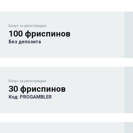
Бонус за регистрацию
100 фриспинов
Без депозита
Бонус за регистрацию
30 фриспинов
Код: PROGAMBLER