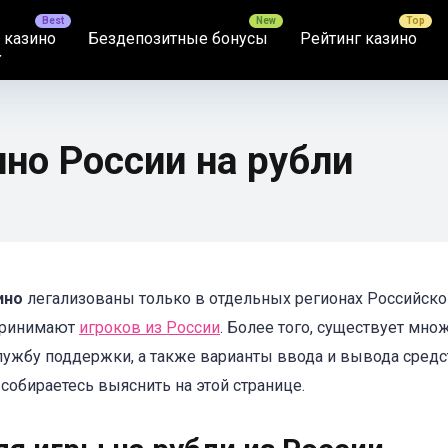
 казино
Бездепозитные бонусы
Рейтинг казино
но России на рубли
ино
легализованы только в отдельных регионах Российско
 принимают
игроков из России
. Более того, существует мн
ужбу поддержки, а также варианты ввода и вывода средс
 собираетесь выяснить на этой странице.