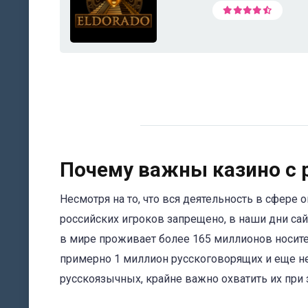
Почему важны казино с 
Несмотря на то, что вся деятельность в сфере 
российских игроков запрещено, в наши дни са
в мире проживает более 165 миллионов носите
примерно 1 миллион русскоговорящих и еще не
русскоязычных, крайне важно охватить их при 