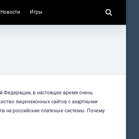
Новости
Игры
й Федерации, в настоящее время очень
ожество лицензионных сайтов с азартными
тв на российские платеные системы. Почему