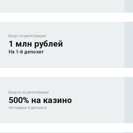
Бонус за регистрацию
1 млн рублей
На 1-й депозит
Бонусы за регистрацию:
500% на казино
На первые 4 депозита