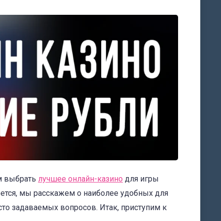
ам выбрать
лучшее онлайн-казино
для игры
еется, мы расскажем о наиболее удобных для
сто задаваемых вопросов. Итак, приступим к