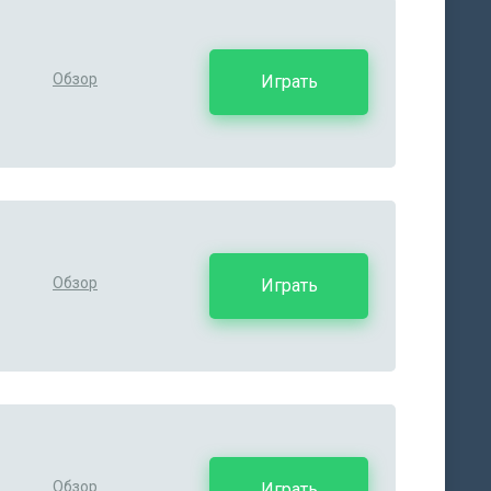
Обзор
Играть
Обзор
Играть
Обзор
Играть