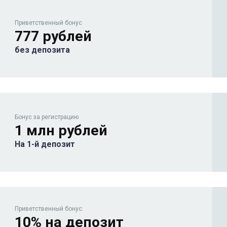
Приветственный бонус
777 рублей
без депозита
Бонус за регистрацию
1 млн рублей
На 1-й депозит
Приветственный бонус:
10% на депозит