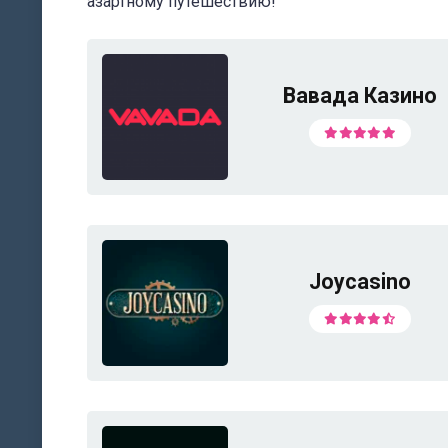
азартному путешествию!
Вавада Казино
Joycasino