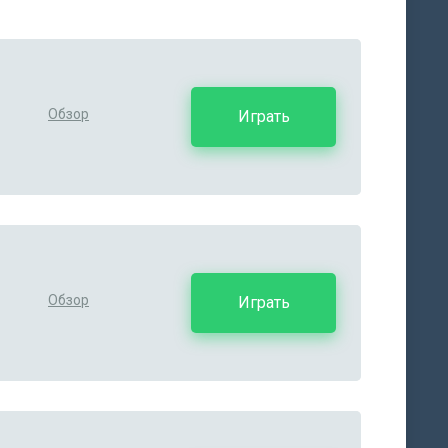
Обзор
Играть
Обзор
Играть