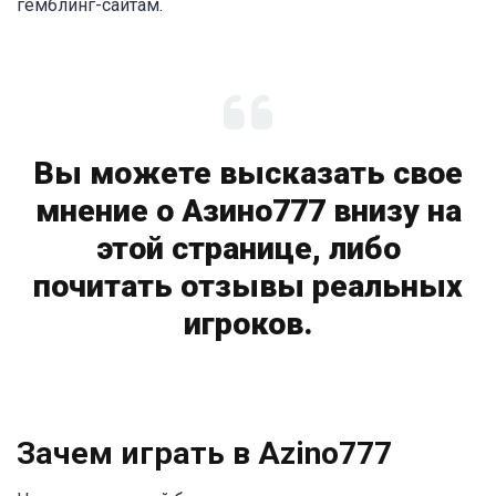
гемблинг-сайтам.
Вы можете высказать свое
мнение о Азино777 внизу на
этой странице, либо
почитать отзывы реальных
игроков.
Зачем играть в Azino777