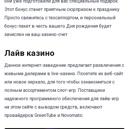
они уже подготовили для вас специальный подарок.
Этот бонус станет приятным сюрпризом к празднику.
Просто свяжитесь с техсаппортом, и персональный
бонус-пакет в честь вашего Дня рождения будет
зачислен на ваш казино-счет.
Лайв казино
Данное интернет-заведение предлагает развлечения с
живыми дилерами в live-казино. Посетите их веб-сайт
или новое зеркало, для того чтобы ознакомиться с
полным ассортиментом слот-игр. Поставщики
надежного программного обеспечения для лайв-игр
на этом сайте с выводом средств, включают
провайдеров GreenTube и Novomatic.