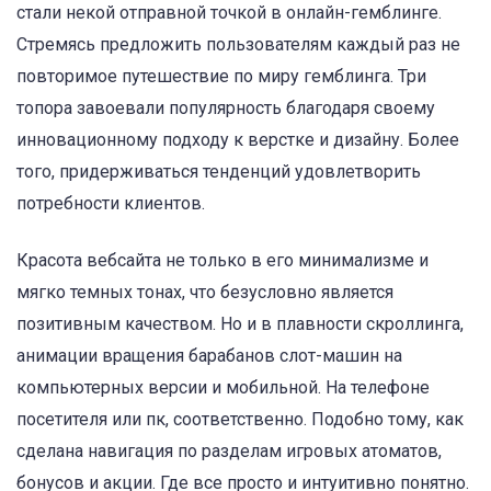
стали некой отправной точкой в онлайн-гемблинге.
Стремясь предложить пользователям каждый раз не
повторимое путешествие по миру гемблинга. Три
топора завоевали популярность благодаря своему
инновационному подходу к верстке и дизайну. Более
того, придерживаться тенденций удовлетворить
потребности клиентов.
Красота вебсайта не только в его минимализме и
мягко темных тонах, что безусловно является
позитивным качеством. Но и в плавности скроллинга,
анимации вращения барабанов слот-машин на
компьютерных версии и мобильной. На телефоне
посетителя или пк, соответственно. Подобно тому, как
сделана навигация по разделам игровых атоматов,
бонусов и акции. Где все просто и интуитивно понятно.