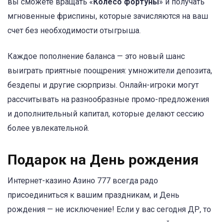
вы сможете вращать «
Колесо фортуны
» и получать
мгновенные фриспины, которые зачисляются на ваш
счет без необходимости отыгрыша.
Каждое пополнение баланса — это новый шанс
выиграть приятные поощрения: умножители депозита,
бездепы и другие сюрпризы. Онлайн-игроки могут
рассчитывать на разнообразные промо-предложения
и дополнительный капитал, которые делают сессию
более увлекательной.
Подарок на День рождения
Интернет-казино Азино 777 всегда радо
присоединиться к вашим праздникам, и День
рождения — не исключение! Если у вас сегодня ДР, то