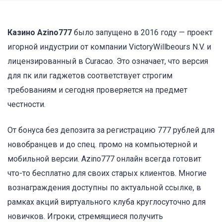
Казино Azino777
было запущено в 2016 году — проект
игорной индустрии от компании VictoryWillbeours N.V. и
лицензированный в Curacao. Это означает, что версия
для пк или гаджетов соответствует строгим
требованиям и сегодня проверяется на предмет
честности.
От бонуса без депозита за регистрацию 777 рублей для
новобранцев и до спец. промо на компьютерной и
мобильной версии. Azino777 онлайн всегда готовит
что-то бесплатно для своих старых клиентов. Многие
вознаграждения доступны по актуальной ссылке, в
рамках акций виртуального клуба круглосуточно для
новичков. Игроки, стремящиеся получить