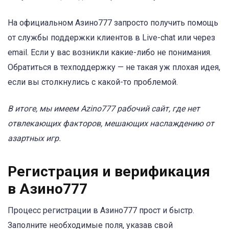
На официальном Азино777 запросто получить помощь
от службы поддержки клиентов в Live-chat или через
email. Если у вас возникли какие-либо не понимания.
Обратиться в техподдержку — не такая уж плохая идея,
если вы столкнулись с какой-то проблемой.
В итоге, мы имеем Azino777 рабочий сайт, где нет
отвлекающих факторов, мешающих наслаждению от
азартных игр.
Регистрация и верификация
в Азино777
Процесс регистрации в Азино777 прост и быстр.
Заполните необходимые поля, указав свой