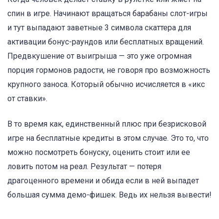
спин в игре. Начинают вращаться барабаны слот-игры
и тут выпадают заветные 3 символа скаттера для
активации бонус-раундов или бесплатных вращений.
Предвкушение от выигрыша — это уже огромная
порция гормонов радости, не говоря про возможность
крупного заноса. Который обычно исчисляется в «икс
от ставки».
В то время как, единственный плюс при безрисковой
игре на бесплатные кредиты в этом случае. Это то, что
можно посмотреть бонуску, оценить стоит или ее
ловить потом на реал. Результат — потеря
драгоценного времени и обида если в ней выпадет
большая сумма демо-фишек. Ведь их нельзя вывести!