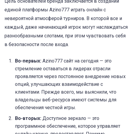
Цель основателей бренда заключается в создании
единой платформы Azino777 играть онлайн с
невероятной атмосферой турниров. В которой все и
каждый, даже начинающий игрок могут наслаждаться
разнообразными слотами, при этом чувствовать себя
в безопасности после входа.
Во-первых:
Azino777 сайт на сегодня — это
стремление оставаться в лидерах отрасли
проявляется через постоянное внедрение новых
опций, улучшающих взаимодействие с
клиентами. Прежде всего, мы выяснили, что
владельцы веб-ресурса имеют системы для
обеспечения честной игры.
Во-вторых:
Доступное зеркало — это
программное обеспечение, которое управляет
онлайн-казино, предоставляет. Помимо