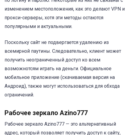
по логину и паролю. Некоторые из них не связаны с
изменением местоположения, как это делают VPN и
прокси-серверы, хотя эти методы остаются
популярными и актуальными.
Поскольку сайт не подвергается удалению из
всемирной паутины. Следовательно, клиент может
получить неограниченный доступ ко всем
возможнотсям играть на деньги. Официальное
мобильное приложение (скачиваемая версия на
Андроид), также могут использоваться для обхода
ограничений.
Рабочее зеркало Azino777
Рабочее зеркало Azino777 — это альтернативный
адрес, который позволяет получить доступ к сайту,