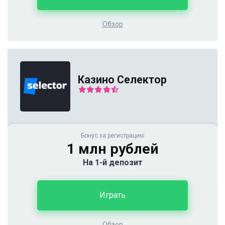
Обзор
Казино Селектор
Бонус за регистрацию
1 млн рублей
На 1-й депозит
Играть
Обзор