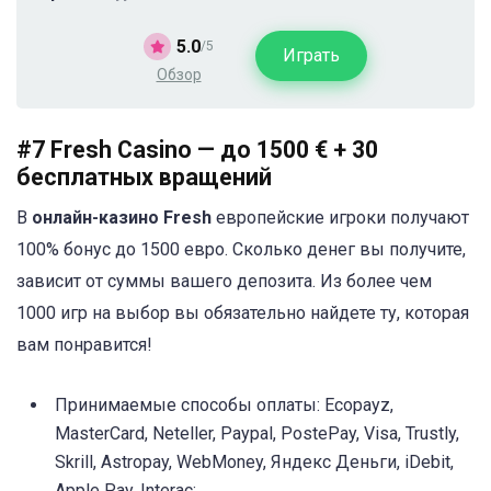
5.0
/5
Играть
Обзор
#7 Fresh Casino — до 1500 € + 30
бесплатных вращений
В
онлайн-казино
Fresh
европейские игроки получают
100% бонус до 1500 евро. Сколько денег вы получите,
зависит от суммы вашего депозита. Из более чем
1000 игр на выбор вы обязательно найдете ту, которая
вам понравится!
Принимаемые способы оплаты: Ecopayz,
MasterCard, Neteller, Paypal, PostePay, Visa, Trustly,
Skrill, Astropay, WebMoney, Яндекс Деньги, iDebit,
Apple Pay, Interac;