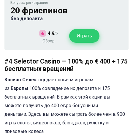
Бонус за регистрацию
20 фриспинов
без депозита
4.9
/5
Играть
Обзор
#4 Selector Casino — 100% до € 400 + 175
бесплатных вращений
Казино Селектор
дает новым игрокам
из
Европы
100% совпадение их депозита и 175
бесплатных вращений. В рамках этой акции вы
можете получить до 400 евро бонусными
деньгами. Здесь вы можете сыграть более чем в 900
игр в слоты, видеопокер, блэкджек, рулетку и
призовые колеса.