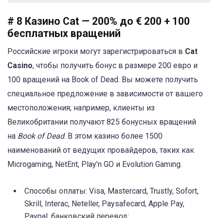
# 8 Казино Cat — 200% до € 200 + 100
бесплатных вращений
Российские игроки могут зарегистрироваться в
Cat
Casino
, чтобы получить бонус в размере 200 евро и
100 вращений на Book of Dead. Вы можете получить
специальное предложение в зависимости от вашего
местоположения; например, клиенты из
Великобритании получают 825 бонусных вращений
на
Book of Dead
. В этом казино более 1500
наименований от ведущих провайдеров, таких как
Microgaming, NetEnt, Play’n GO и Evolution Gaming.
Способы оплаты: Visa, Mastercard, Trustly, Sofort,
Skrill, Interac, Neteller, Paysafecard, Apple Pay,
Paypal, банковский перевод;