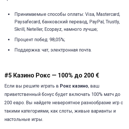
Принимаемые способы оплаты: Visa, Mastercard,
Paysafecard, банковский перевод, PayPal, Trustly,
Skrill, Neteller, Ecopayz, намного лучше;
Процент побед: 98,05%;
Поддержка: чат, электронная почта.
#5 Казино Рокс — 100% до 200 €
Если вы решите играть в
Рокс казино
, ваш
приветственный бонус будет включать 100% матч до
200 евро. Вы найдете невероятное разнообразие игр с
такими категориями, как слоты, живые варианты и
настольные игры.