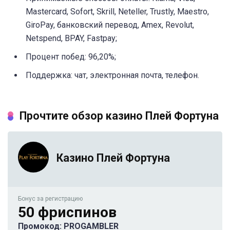
Mastercard, Sofort, Skrill, Neteller, Trustly, Maestro,
GiroPay, банковский перевод, Amex, Revolut,
Netspend, BPAY, Fastpay;
Процент побед: 96,20%;
Поддержка: чат, электронная почта, телефон.
Прочтите обзор казино Плей Фортуна
Казино Плей Фортуна
Бонус за регистрацию
50 фриспинов
Промокод: PROGAMBLER