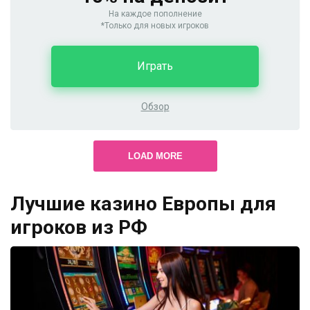
На каждое пополнение
*Только для новых игроков
Играть
Обзор
LOAD MORE
Лучшие казино Европы для
игроков из РФ