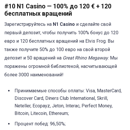
#10 N1 Casino — 100% до 120 € + 120
бесплатных вращений
Зарегистрируйтесь на
N1 Casino
и сделайте свой
первый депозит, чтобы получить 100% бонус до 120
евро и 120 бесплатных вращений на Elvis Frog. Вы
также получите 50% до 100 евро на свой второй
депозит и 50 вращений на
Great Rhino Megaway
. Мы
поражены огромной библиотекой, насчитывающей
более 3000 наименований!
Принимаемые способы оплаты: Visa, MasterCard,
Discover Card, Diners Club International, Skrill,
Neteller, Ecopayz, Jeton, Interac, Perfect Money,
Bitcoin, Litecoin, Ethereum;
Процент побед: 96,50%;