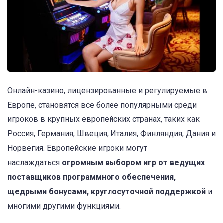
Онлайн-казино, лицензированные и регулируемые в
Европе, становятся все более популярными среди
игроков в крупных европейских странах, таких как
Россия, Германия, Швеция, Италия, Финляндия, Дания и
Норвегия. Европейские игроки могут
наслаждаться
огромным выбором игр от ведущих
поставщиков программного обеспечения,
щедрыми бонусами, круглосуточной поддержкой
и
многими другими функциями.