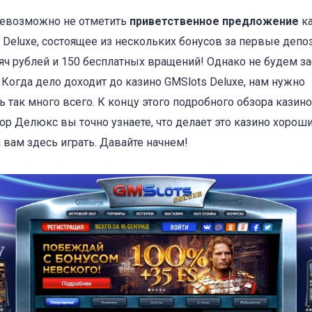
невозможно не отметить
приветственное предложение
ка
 Deluxe, состоящее из нескольких бонусов за первые депо
яч рублей и 150 бесплатных вращений! Однако не будем за
 Когда дело доходит до казино GMSlots Deluxe, нам нужно
ь так много всего. К концу этого подробного обзора казино
ор Делюкс вы точно узнаете, что делает это казино хорош
и вам здесь играть. Давайте начнем!