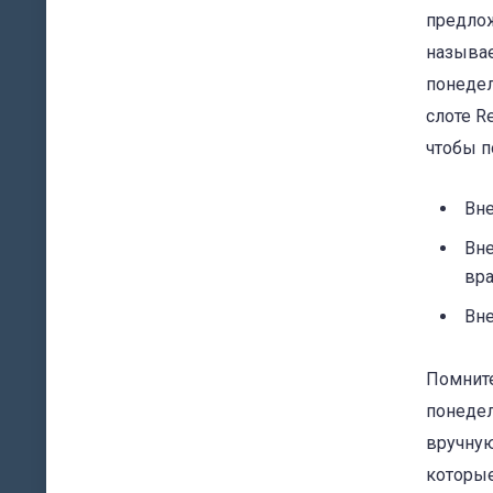
предлож
называе
понедел
слоте R
чтобы п
Вне
Вне
вр
Вне
Помните
понедел
вручную
которые