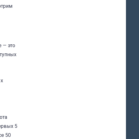
отрим
 — это
ступных
ых
ота
ервых 5
се 50