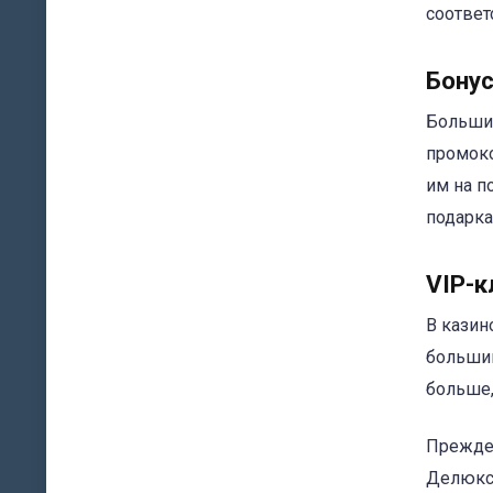
соответ
Бону
Большин
промоко
им на п
подарка
VIP-к
В казин
большин
больше,
Прежде 
Делюкс,