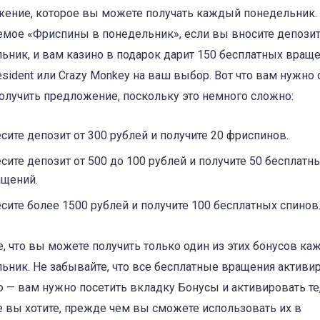
ение, которое вы можете получать каждый понедельник. 
мое «Фриспины в понедельник», если вы вносите депозит
ьник, и вам казино в подарок дарит 150 бесплатных вращ
esident или Crazy Monkey на ваш выбор. Вот что вам нужно 
олучить предложение, поскольку это немного сложно:
сите депозит от 300 рублей и получите 20 фриспинов.
сите депозит от 500 до 100 рублей и получите 50 бесплатн
ащений.
сите более 1500 рублей и получите 100 бесплатных спинов
, что вы можете получить только один из этих бонусов к
ьник. Не забывайте, что все бесплатные вращения активи
 — вам нужно посетить вкладку Бонусы и активировать те
 вы хотите, прежде чем вы сможете использовать их в