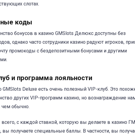
ствующих слотах.
сные коды
ство бонусов в казино GMSlots Делюкс доступны без
дов, однако часто сотрудники казино радуют игроков, пр
очту промокоды с бездепозитными бонусами и другими
ми.
луб и программа лояльности
о GMSlots Deluxe есть очень полезный VIP-клуб. Это похож
ство других VIP-программ казино, но вознаграждение на
 чем обычно.
всего, с каждой ставкой, которую вы делаете в казино Г
 вы получаете специальные баллы. В частности, вы получа