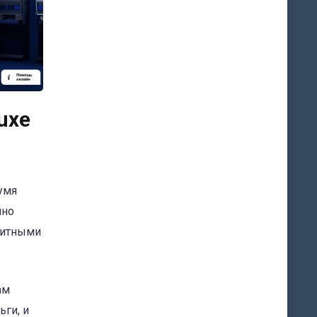
uxe
умя
нно
озитными
ам
ги, и