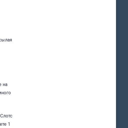
исылая
е на
много
МСлотс
ете 1