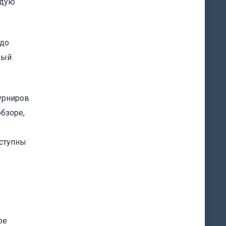
ждую
 до
ный
урниров
обзоре,
оступны
ое