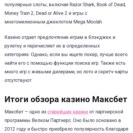
популярные слоты, включая Razor Shark, Book of Dead,
Money Train 2, Dead or Alive 2 и игры с
многомилионным джекпотом Mega Moolah.
Казино отдает предпочтение играм в блэкджек и
рулетку и перечисляет их в определенных
категориях. Однако, если вы ищете покер, лучше всего
найти его с помощью функции поиска игр. Также есть
много игр с живыми дилерами, но лото и скретч-карты
отсутствуют.
Итоги обзора казино Максбет
Максбет — одно из
старейших казино
от партнерской
программы Велком Партнерс. Оно было основано в
2012 году и быстро приобрело популярность благодаря