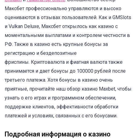
Максбет профессионально управляются и высоко
оцениваются в отзывах пользователей. Как и GMSlots
и Vulkan Deluxe, Максбет открылось как казино с
моментальными выплатами и контролем честности в
РФ. Также в казино есть крупные бонусы за
регистрацию и бездепозитные
фриспины. Криптовалюта и фиатная валюта также
принимается и дает бонусы до 100000 рублей после
третьего платежа. Хотя бонусы в казино очень
приятные, прочитайте наш обзор казино Maxbet, чтобы
узнать о его играх и программном обеспечении,
поддержке клиентов, эффективности обработки
платежей и условиях, связанных с его бонусами.
Подробная информация о казино