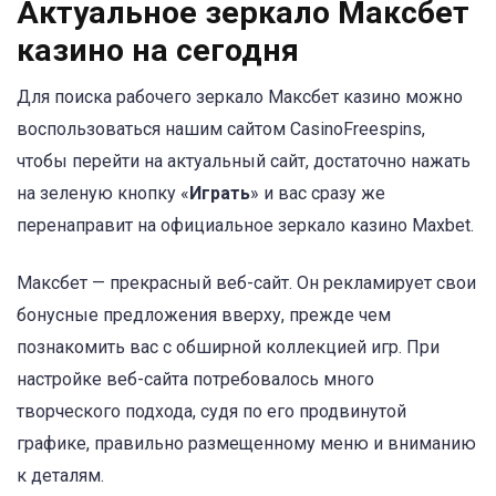
Актуальное зеркало Максбет
казино на сегодня
Для поиска рабочего зеркало Максбет казино можно
воспользоваться нашим сайтом CasinoFreespins,
чтобы перейти на актуальный сайт, достаточно нажать
на зеленую кнопку «
Играть
» и вас сразу же
перенаправит на официальное зеркало казино Maxbet.
Максбет — прекрасный веб-сайт. Он рекламирует свои
бонусные предложения вверху, прежде чем
познакомить вас с обширной коллекцией игр. При
настройке веб-сайта потребовалось много
творческого подхода, судя по его продвинутой
графике, правильно размещенному меню и вниманию
к деталям.