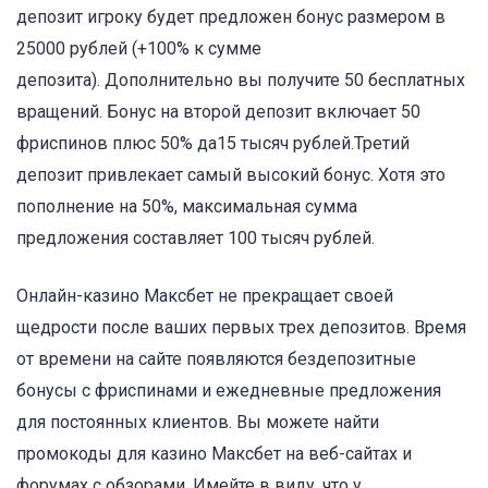
депозит игроку будет предложен бонус размером в
25000 рублей (+100% к сумме
депозита). Дополнительно вы получите 50 бесплатных
вращений. Бонус на второй депозит включает 50
фриспинов плюс 50% да15 тысяч рублей.Третий
депозит привлекает самый высокий бонус. Хотя это
пополнение на 50%, максимальная сумма
предложения составляет 100 тысяч рублей.
Онлайн-казино Максбет не прекращает своей
щедрости после ваших первых трех депозитов. Время
от времени на сайте появляются бездепозитные
бонусы с фриспинами и ежедневные предложения
для постоянных клиентов. Вы можете найти
промокоды для казино Максбет на веб-сайтах и ​​
форумах с обзорами. Имейте в виду, что у