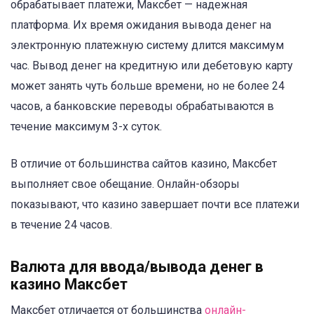
обрабатывает платежи, Максбет — надежная
платформа. Их время ожидания вывода денег на
электронную платежную систему длится максимум
час. Вывод денег на кредитную или дебетовую карту
может занять чуть больше времени, но не более 24
часов, а банковские переводы обрабатываются в
течение максимум 3-х суток.
В отличие от большинства сайтов казино, Максбет
выполняет свое обещание. Онлайн-обзоры
показывают, что казино завершает почти все платежи
в течение 24 часов.
Валюта для ввода/вывода денег в
казино Максбет
Максбет отличается от большинства
онлайн-