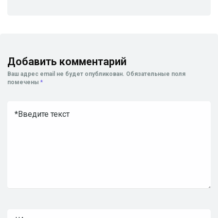
Добавить комментарий
Ваш адрес email не будет опубликован.
Обязательные поля
помечены
*