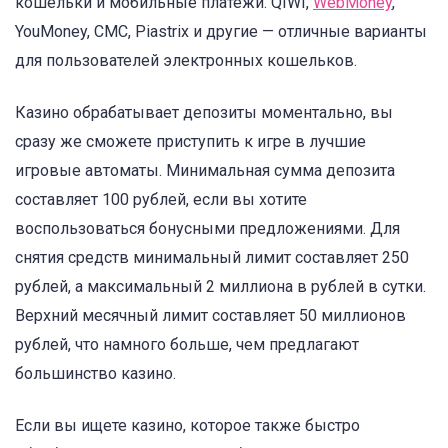
кошельки и мобильные платежи. QIWI,
WebMoney
,
YouMoney, СМС, Piastrix и другие — отличные варианты
для пользователей электронных кошельков.
Казино обрабатывает депозиты моментально, вы
сразу же сможете приступить к игре в лучшие
игровые автоматы. Минимальная сумма депозита
составляет 100 рублей, если вы хотите
воспользоваться бонусными предложениями. Для
снятия средств минимальный лимит составляет 250
рублей, а максимальный 2 миллиона в рублей в сутки.
Верхний месячный лимит составляет 50 миллионов
рублей, что намного больше, чем предлагают
большинство казино.
Если вы ищете казино, которое также быстро