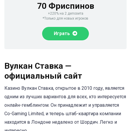
70 Фриспинов
+220% на 2 депозита
*Только для новых игроков
Играть
Вулкан Ставка —
официальный сайт
Казино Вулкан Ставка, открытое в 2010 году, является
одним из лучших вариантов для всех, кто интересуется
онлайн-гемблингом. Он принадлежит и управляется
Co-Gaming Limited, и теперь штаб-квартира компании
находится в Лондоне недалеко от Шордич. Легко и
интересно