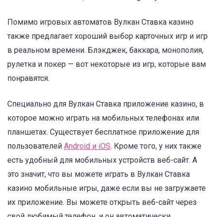
Помимо игровых автоматов Вулкан Ставка казино
также предлагает хороший выбор карточных игр и игр
в реальном времени. Блэкджек, баккара, монополия,
рулетка и покер — вот некоторые из игр, которые вам
понравятся.
Специально для Вулкан Ставка приложение казино, в
которое можно играть на мобильных телефонах или
планшетах. Существует бесплатное приложение для
пользователей
Android и iOS
. Кроме того, у них также
есть удобный для мобильных устройств веб-сайт. А
это значит, что вы можете играть в Вулкан Ставка
казино мобильные игры, даже если вы не загружаете
их приложение. Вы можете открыть веб-сайт через
свой любимый телефон, и он автоматически