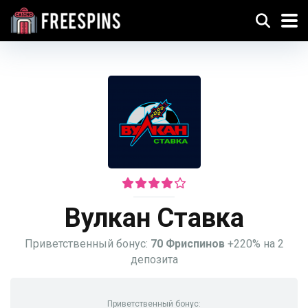
Вулкан Ставка
Приветственный бонус:
70 Фриспинов
+220% на 2
депозита
Приветственный бонус: