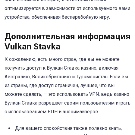
оптимизируется в зависимости от используемого вами
устройства, обеспечивая бесперебойную игру.
Дополнительная информация
Vulkan Stavka
К сожалению, есть много стран, где вы не можете
получить доступ к Вулкан Ставка казино, включая
Австралию, Великобританию и Туркменистан. Если вы
из страны, где доступ ограничен, лучшее, что вы
можете сделать, — это использовать VPN, ведь казино
Вулкан Ставка разрешает своим пользователям играть
с использованием ВПН и анонимайзеров.
Для вашего спокойствия также полезно знать,