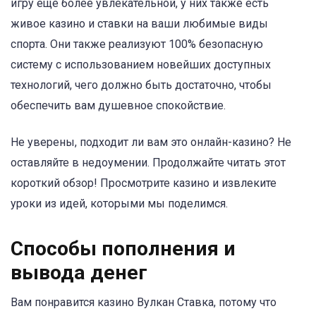
игру еще более увлекательной, у них также есть
живое казино и ставки на ваши любимые виды
спорта. Они также реализуют 100% безопасную
систему с использованием новейших доступных
технологий, чего должно быть достаточно, чтобы
обеспечить вам душевное спокойствие.
Не уверены, подходит ли вам это онлайн-казино? Не
оставляйте в недоумении. Продолжайте читать этот
короткий обзор! Просмотрите казино и извлеките
уроки из идей, которыми мы поделимся.
Способы пополнения и
вывода денег
Вам понравится казино Вулкан Ставка, потому что