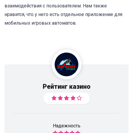
взаимодействия с пользователем. Нам также
нравится, что у него есть отдельное приложение для
мобильных игровых автоматов.
Рейтинг казино
Надежность