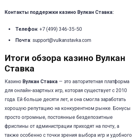
Контакты поддержки казино Вулкан Ставка:
Телефон
: +7 (499) 346-35-50
Почта
: support@vulkanstavka.com
Итоги обзора казино Вулкан
Ставка
Казино
Вулкан Ставка
— это авторитетная платформа
для онлайн-азартных игр, которая существует с 2010
года. Ей больше десяти лет, и она смогла заработать
хорошую репутацию на конкурентном рынке. Бонусы
просто огромные, постоянные бездепозитные
фриспины от администрации приходят на почту, а
также особенно с точки зрения выбора игр и удобного