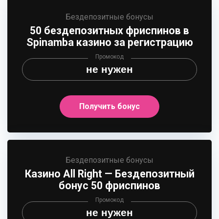
Бездепозитные бонусы
50 бездепозитных фриспинов в
Spinamba казино за регистрацию
Промокод
не нужен
Получить бонус
Бездепозитные бонусы
Казино All Right — Бездепозитный
бонус 50 фриспинов
Промокод
не нужен