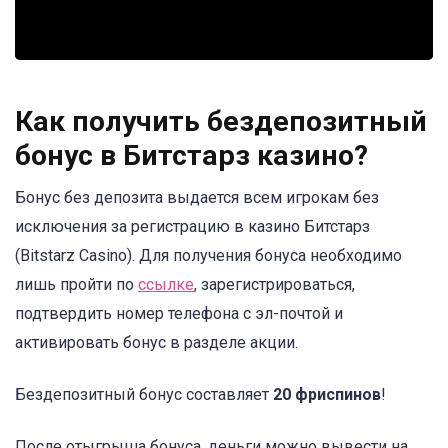
Как получить бездепозитный
бонус в Битстарз казино?
Бонус без депозита выдается всем игрокам без
исключения за регистрацию в казино Битстарз
(Bitstarz Casino). Для получения бонуса необходимо
лишь пройти по
ссылке
, зарегистрироваться,
подтвердить номер телефона с эл-почтой и
активировать бонус в разделе акции.
Бездепозитный бонус составляет
20 фриспинов
!
После отыгрыша бонуса, деньги можно вывести на