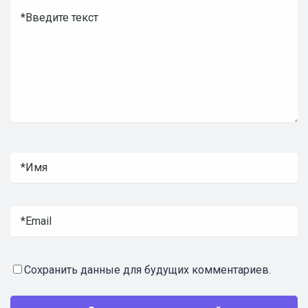
Сохранить данные для будущих комментариев.